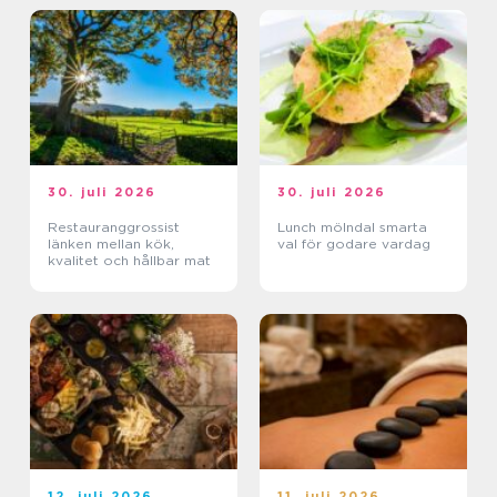
30. juli 2026
30. juli 2026
Restauranggrossist
Lunch mölndal smarta
länken mellan kök,
val för godare vardag
kvalitet och hållbar mat
12. juli 2026
11. juli 2026