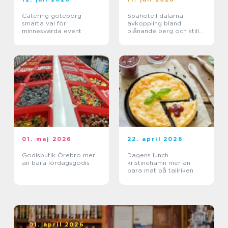
Catering göteborg
Spahotell dalarna
smarta val för
avkoppling bland
minnesvärda event
blånande berg och stilla
sjöar
01. maj 2026
22. april 2026
Godisbutik Örebro mer
Dagens lunch
än bara lördagsgodis
kristinehamn mer än
bara mat på tallriken
01. april 2026