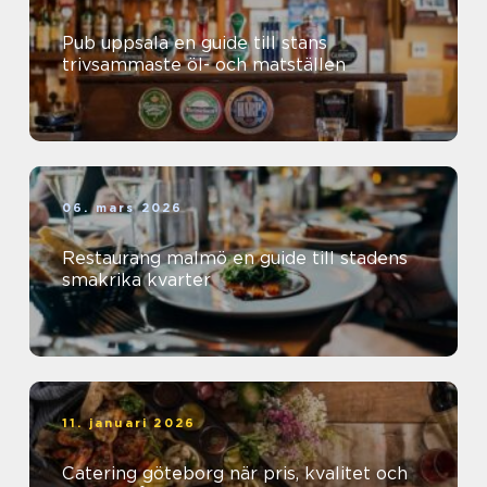
Pub uppsala en guide till stans
trivsammaste öl- och matställen
06. mars 2026
Restaurang malmö en guide till stadens
smakrika kvarter
11. januari 2026
Catering göteborg när pris, kvalitet och