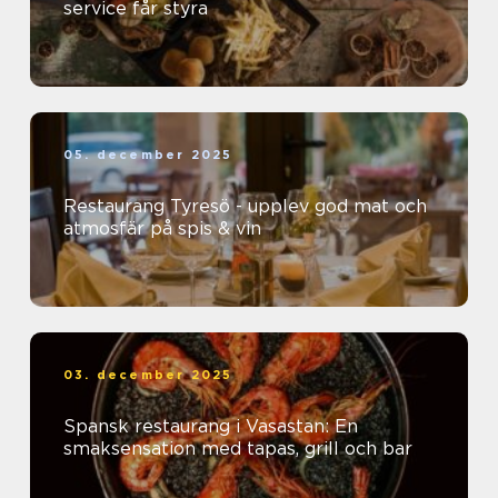
service får styra
05. december 2025
Restaurang Tyresö - upplev god mat och
atmosfär på spis & vin
03. december 2025
Spansk restaurang i Vasastan: En
smaksensation med tapas, grill och bar