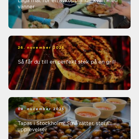
Laga mat för en avkopplande kväll med
vänner
26. november 2025
Så får du till en perfekt stek på en grill
08. november 2025
Tapas i Stockholm: Små rätter, stora
upplevelser