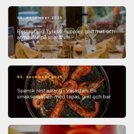
05. december 2025
Restaurang Tyresö - upplev god mat och
atmosfär på spis & vin
03. december 2025
Spansk restaurang i Vasastan: En
smaksensation med tapas, grill och bar