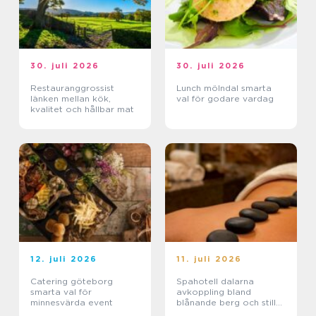
30. juli 2026
30. juli 2026
Restauranggrossist
Lunch mölndal smarta
länken mellan kök,
val för godare vardag
kvalitet och hållbar mat
12. juli 2026
11. juli 2026
Catering göteborg
Spahotell dalarna
smarta val för
avkoppling bland
minnesvärda event
blånande berg och stilla
sjöar