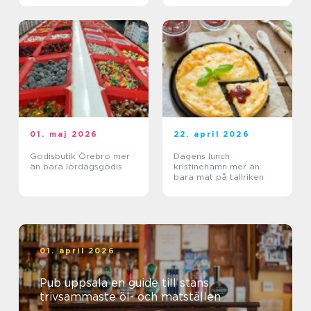
01. maj 2026
22. april 2026
Godisbutik Örebro mer
Dagens lunch
än bara lördagsgodis
kristinehamn mer än
bara mat på tallriken
01. april 2026
Pub uppsala en guide till stans
trivsammaste öl- och matställen