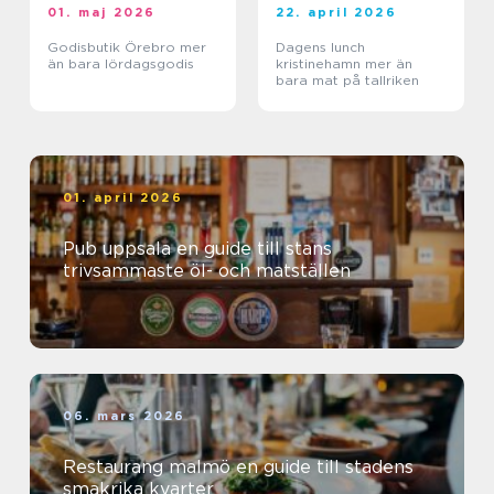
01. maj 2026
22. april 2026
Godisbutik Örebro mer
Dagens lunch
än bara lördagsgodis
kristinehamn mer än
bara mat på tallriken
01. april 2026
Pub uppsala en guide till stans
trivsammaste öl- och matställen
06. mars 2026
Restaurang malmö en guide till stadens
smakrika kvarter