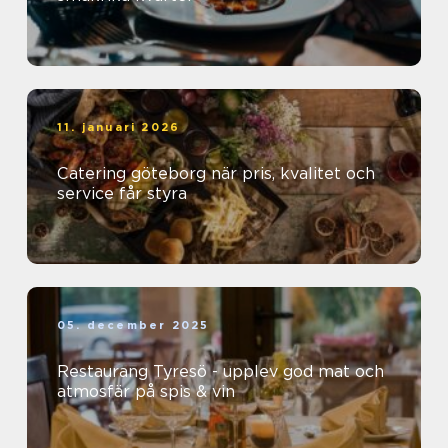
11. januari 2026
Catering göteborg när pris, kvalitet och
service får styra
05. december 2025
Restaurang Tyresö - upplev god mat och
atmosfär på spis & vin