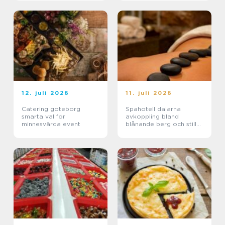
12. juli 2026
11. juli 2026
Catering göteborg
Spahotell dalarna
smarta val för
avkoppling bland
minnesvärda event
blånande berg och stilla
sjöar