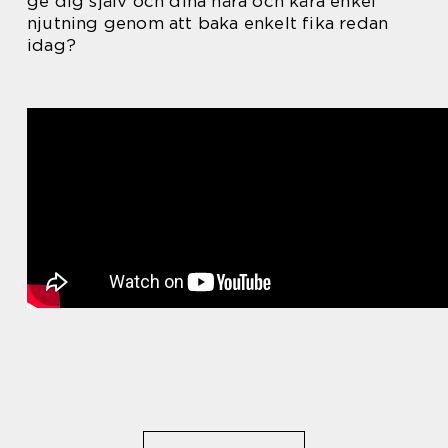
ge dig själv och dina nära och kära enkel
njutning genom att baka enkelt fika redan
idag?