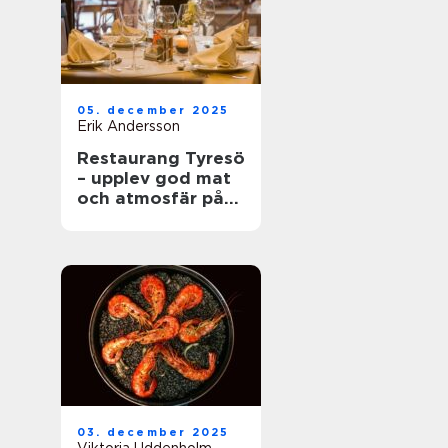
05. december 2025
Erik Andersson
Restaurang Tyresö
– upplev god mat
och atmosfär på
spis & vin
03. december 2025