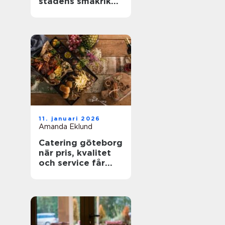
stadens smakrika
kvarter
11. januari 2026
Amanda Eklund
Catering göteborg
när pris, kvalitet
och service får
styra