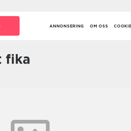
e
ANNONSERING
OM OSS
COOKI
t fika