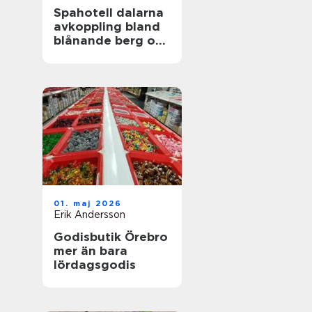
Spahotell dalarna
avkoppling bland
blånande berg och
stilla sjöar
01. maj 2026
Erik Andersson
Godisbutik Örebro
mer än bara
lördagsgodis