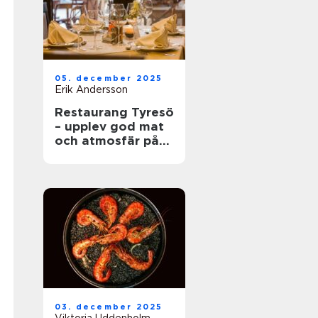
05. december 2025
Erik Andersson
Restaurang Tyresö
– upplev god mat
och atmosfär på
spis & vin
03. december 2025