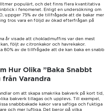
ltmer populärt, och det finns flera kvantitativa
inblick i fenomenet. Enligt en undersökning om
0, uppger 75% av de tillfrågade att de bakar mer
ing tros vara en följd av ökad efterfrågan på
ma år visade att chokladmuffins var den mest
an, följt av citronkakor och havrekakor.
a 80% av de tillfrågade att de kan baka en snabb
om Hur Olika ”Baka Snabbt
g från Varandra
ndlar om att skapa smakrika bakverk på kort tid,
 olika bakverk tillagas och upplevs. Till exempel,
 vissa snabbbakade kakor vara saftiga och fuktiga
are och mer luftiga. Det beror på vilka