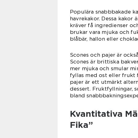
Populära snabbbakade kak
havrekakor. Dessa kakor är
kräver få ingredienser o
brukar vara mjuka och fu
blåbär, hallon eller chokla
Scones och pajer är också
Scones är brittiska bakv
mer mjuka och smular min
fyllas med ost eller fruk
pajer är ett utmärkt alter
dessert. Fruktfyllningar, 
bland snabbbakningsexpe
Kvantitativa M
Fika”