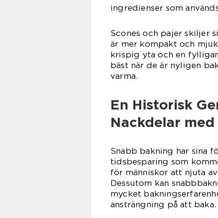
ingredienser som används
Scones och pajer skiljer s
är mer kompakt och mjuka
krispig yta och en fyllig
bäst när de är nyligen ba
varma.
En Historisk G
Nackdelar med 
Snabb bakning har sina fö
tidsbesparing som kommer
för människor att njuta a
Dessutom kan snabbbakning
mycket bakningserfarenhet
ansträngning på att baka.