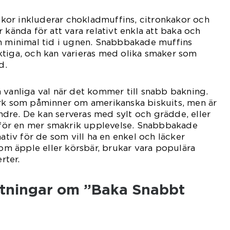
or inkluderar chokladmuffins, citronkakor och
 kända för att vara relativt enkla att baka och
ch minimal tid i ugnen. Snabbbakade muffins
ktiga, och kan varieras med olika smaker som
d.
 vanliga val när det kommer till snabb bakning.
erk som påminner om amerikanska biskuits, men är
dre. De kan serveras med sylt och grädde, eller
t för en mer smakrik upplevelse. Snabbbakade
nativ för de som vill ha en enkel och läcker
som äpple eller körsbär, brukar vara populära
rter.
ätningar om ”Baka Snabbt