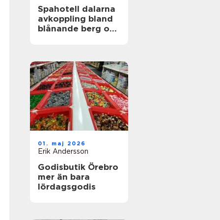
Spahotell dalarna
avkoppling bland
blånande berg och
stilla sjöar
01. maj 2026
Erik Andersson
Godisbutik Örebro
mer än bara
lördagsgodis