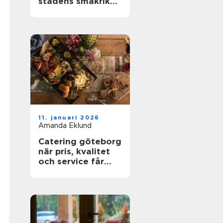
stadens smakrika
kvarter
11. januari 2026
Amanda Eklund
Catering göteborg
när pris, kvalitet
och service får
styra