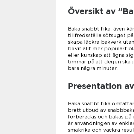
Översikt av ”B
Baka snabbt fika, även kä
tillfredsställa sötsuget p
skapa läckra bakverk uta
blivit allt mer populärt 
eller kunskap att ägna sig 
timmar på att degen ska 
bara några minuter.
Presentation a
Baka snabbt fika omfattar
brett utbud av snabbbaka
förberedas och bakas på n
är användningen av enklar
smakrika och vackra resul