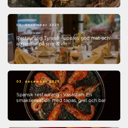
05. december 2025
Restaurang Tyresö - upplev god mat och
atmosfär på spis & vin
03. december 2025
Spansk restaurang i Vasastan: En
smaksensation med tapas, grill och bar