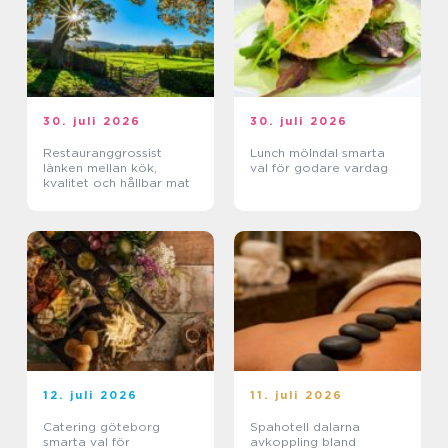
30. juli 2026
30. juli 2026
Restauranggrossist
Lunch mölndal smarta
länken mellan kök,
val för godare vardag
kvalitet och hållbar mat
12. juli 2026
11. juli 2026
Catering göteborg
Spahotell dalarna
smarta val för
avkoppling bland