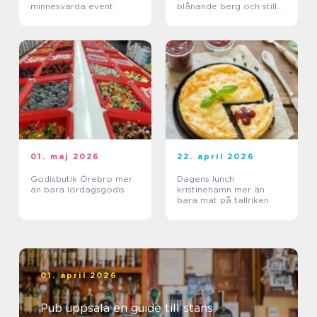
minnesvärda event
blånande berg och stilla
sjöar
01. maj 2026
22. april 2026
Godisbutik Örebro mer
Dagens lunch
än bara lördagsgodis
kristinehamn mer än
bara mat på tallriken
01. april 2026
Pub uppsala en guide till stans