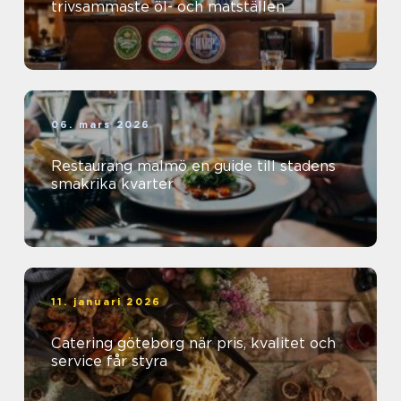
trivsammaste öl- och matställen
06. mars 2026
Restaurang malmö en guide till stadens
smakrika kvarter
11. januari 2026
Catering göteborg när pris, kvalitet och
service får styra