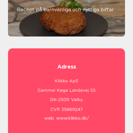
Recept på barnvänliga och nyttiga biffar
Adress
web:
www.klikko.dk/