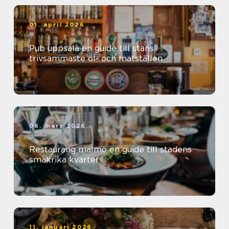
01. april 2026
Pub uppsala en guide till stans
trivsammaste öl- och matställen
06. mars 2026
Restaurang malmö en guide till stadens
smakrika kvarter
11. januari 2026