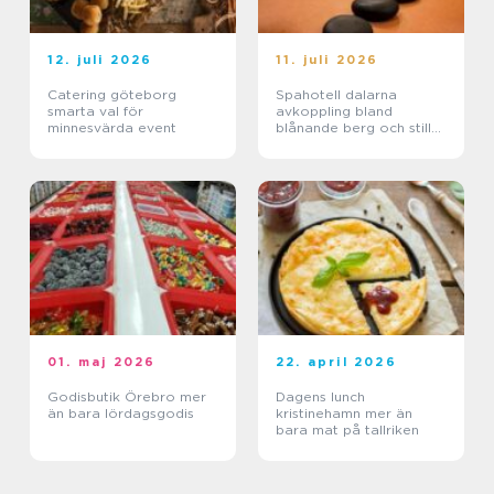
12. juli 2026
11. juli 2026
Catering göteborg
Spahotell dalarna
smarta val för
avkoppling bland
minnesvärda event
blånande berg och stilla
sjöar
01. maj 2026
22. april 2026
Godisbutik Örebro mer
Dagens lunch
än bara lördagsgodis
kristinehamn mer än
bara mat på tallriken