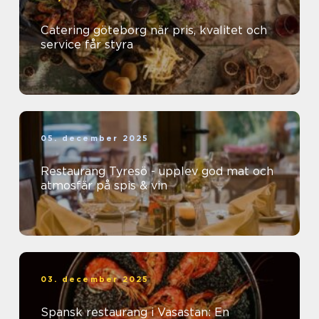
Catering göteborg när pris, kvalitet och
service får styra
05. december 2025
Restaurang Tyresö - upplev god mat och
atmosfär på spis & vin
03. december 2025
Spansk restaurang i Vasastan: En