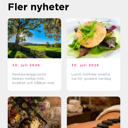
Fler nyheter
30. juli 2026
30. juli 2026
Restauranggrossist
Lunch mölndal smarta
länken mellan kök,
val för godare vardag
kvalitet och hållbar mat