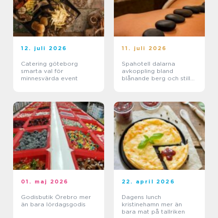
12. juli 2026
11. juli 2026
Catering göteborg
Spahotell dalarna
smarta val för
avkoppling bland
minnesvärda event
blånande berg och stilla
sjöar
01. maj 2026
22. april 2026
Godisbutik Örebro mer
Dagens lunch
än bara lördagsgodis
kristinehamn mer än
bara mat på tallriken