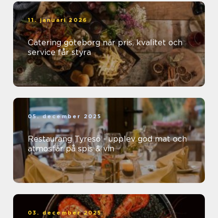
11. januari 2026
Catering göteborg när pris, kvalitet och
service får styra
05. december 2025
Restaurang Tyresö - upplev god mat och
atmosfär på spis & vin
03. december 2025