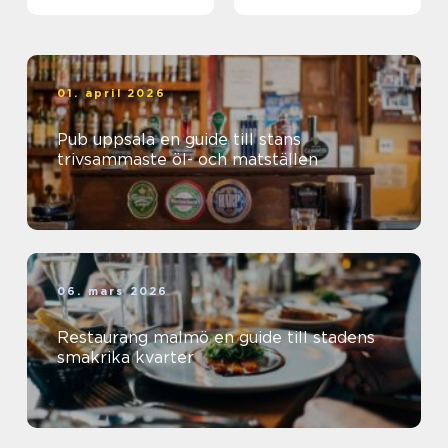
01. april 2026
Pub uppsala en guide till stans
trivsammaste öl- och matställen
06. mars 2026
Restaurang malmö en guide till stadens
smakrika kvarter