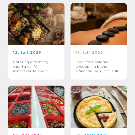
12. juli 2026
11. juli 2026
Catering göteborg
Spahotell dalarna
smarta val för
avkoppling bland
minnesvärda event
blånande berg och stilla
sjöar