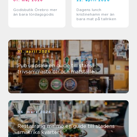
01. maj 2026
22. april 2026
Godisbutik Örebro mer
Dagens lunch
än bara lördagsgodis
kristinehamn mer än
bara mat på tallriken
01. april 2026
Pub uppsala en guide till stans
trivsammaste öl- och matställen
06. mars 2026
Restaurang malmö en guide till stadens
smakrika kvarter