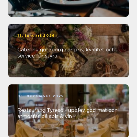
11. januari 2026
Catering göteborg när pris, kvalitet och
service får styra
05. december 2025
Restaurang Tyresö - upplev god mat och
atmosfär på spis & vin