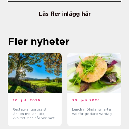
Läs fler inlägg här
Fler nyheter
30. juli 2026
30. juli 2026
Restauranggrossist
Lunch mölndal smarta
länken mellan kök,
val för godare vardag
kvalitet och hållbar mat