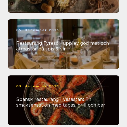
05. december 2025
Restaurang Tyresö - upplev god mat och
atmosfär på spis & vin
03. december 2025
Spansk restaurang i Vasastan: En
smaksensation med tapas, grill och bar