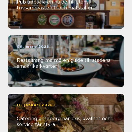
Pub uppsala en guide till stans
trivsammaste öl- och matställen
06. mars 2026
Restaurang malmö en guide till stadens
smakrika kvarter
11. januari 2026
Catering göteborg när pris, kvalitet och
service får styra