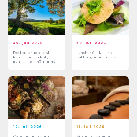
30. juli 2026
30. juli 2026
Restauranggrossist
Lunch mölndal smarta
länken mellan kök,
val för godare vardag
kvalitet och hållbar mat
12. juli 2026
11. juli 2026
Catering göteborg
Spahotell dalarna