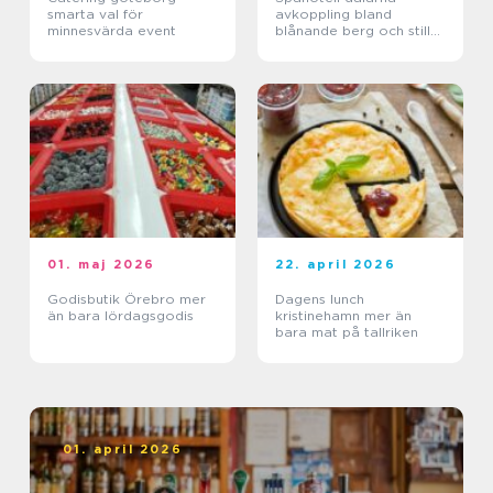
smarta val för
avkoppling bland
minnesvärda event
blånande berg och stilla
sjöar
01. maj 2026
22. april 2026
Godisbutik Örebro mer
Dagens lunch
än bara lördagsgodis
kristinehamn mer än
bara mat på tallriken
01. april 2026