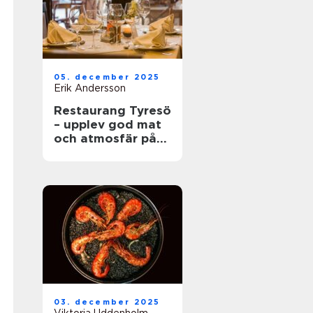
05. december 2025
Erik Andersson
Restaurang Tyresö
– upplev god mat
och atmosfär på
spis & vin
03. december 2025