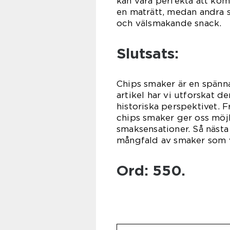
kan vara perfekta att ko
en maträtt, medan andra s
och välsmakande snack.
Slutsats:
Chips smaker är en spänn
artikel har vi utforskat d
historiska perspektivet. F
chips smaker ger oss möjl
smaksensationer. Så näst
mångfald av smaker som vä
Ord: 550.