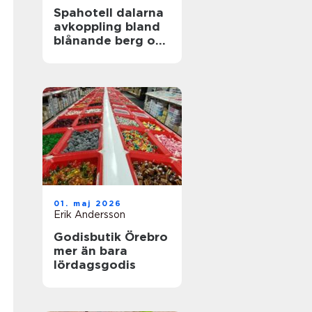
Spahotell dalarna
avkoppling bland
blånande berg och
stilla sjöar
01. maj 2026
Erik Andersson
Godisbutik Örebro
mer än bara
lördagsgodis