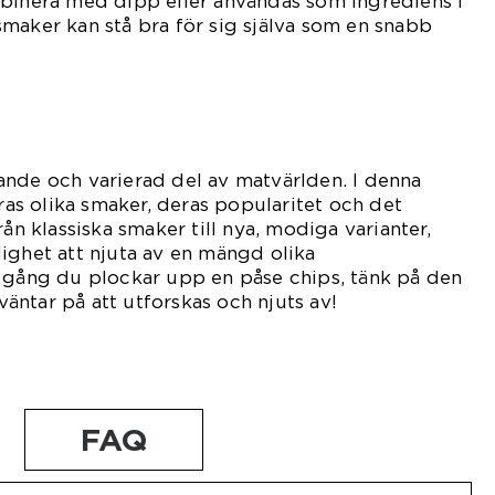
mbinera med dipp eller användas som ingrediens i
maker kan stå bra för sig själva som en snabb
ande och varierad del av matvärlden. I denna
eras olika smaker, deras popularitet och det
rån klassiska smaker till nya, modiga varianter,
ighet att njuta av en mängd olika
a gång du plockar upp en påse chips, tänk på den
ntar på att utforskas och njuts av!
FAQ