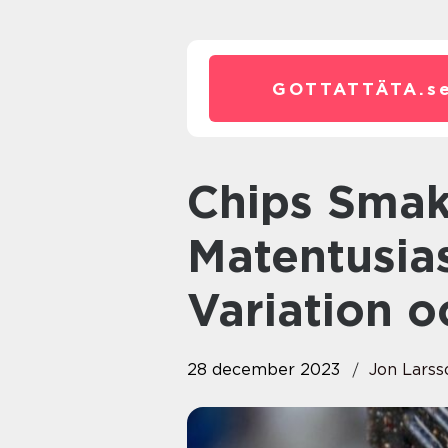
GOTTATTÄTA.
s
Chips Smaker: En
Matentusias
Variation o
28 december 2023
Jon Larss