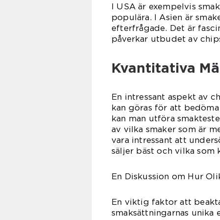
I USA är exempelvis sma
populära. I Asien är smak
efterfrågade. Det är fasc
påverkar utbudet av chip
Kvantitativa M
En intressant aspekt av c
kan göras för att bedöma 
kan man utföra smaktester
av vilka smaker som är m
vara intressant att unders
säljer bäst och vilka som
En Diskussion om Hur Olik
En viktig faktor att beakt
smaksättningarnas unika e