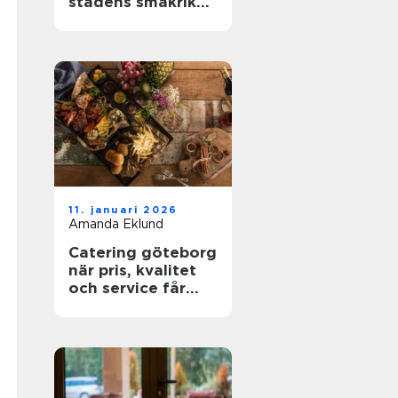
stadens smakrika
kvarter
11. januari 2026
Amanda Eklund
Catering göteborg
när pris, kvalitet
och service får
styra