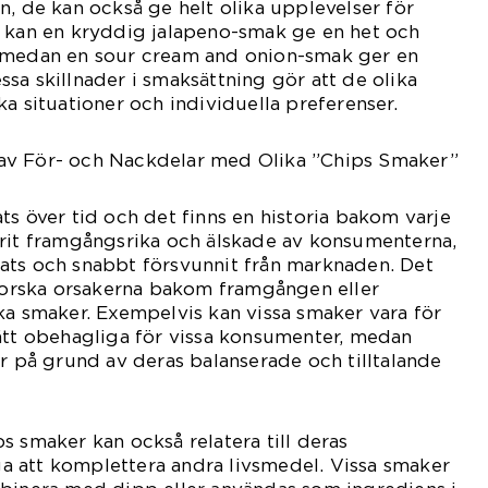
n, de kan också ge helt olika upplevelser för
l kan en kryddig jalapeno-smak ge en het och
 medan en sour cream and onion-smak ger en
sa skillnader i smaksättning gör att de olika
a situationer och individuella preferenser.
av För- och Nackdelar med Olika ”Chips Smaker”
ts över tid och det finns en historia bakom varje
arit framgångsrika och älskade av konsumenterna,
ats och snabbt försvunnit från marknaden. Det
tforska orsakerna bakom framgången eller
ka smaker. Exempelvis kan vissa smaker vara för
ätt obehagliga för vissa konsumenter, medan
er på grund av deras balanserade och tilltalande
s smaker kan också relatera till deras
 att komplettera andra livsmedel. Vissa smaker