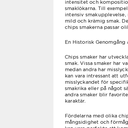
intensitet och kompositio
smaklökarna. Till exempe
intensiv smakupplevelse,
mild och krämig smak. Des
chips smakerna passar olik
En Historisk Genomgång 
Chips smaker har utveckla
smak. Vissa smaker har v
medan andra har misslyck
kan vara intressant att u
misslyckandet för specifi
smakrika eller på något s
andra smaker blir favorit
karaktär.
Fördelarna med olika chip
mångsidighet och förmåga