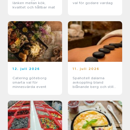
länken mellan kök,
val för godare vardag
kvalitet och hållbar mat
12. juli 2026
11. juli 2026
Catering göteborg
Spahotell dalarna
smarta val för
avkoppling bland
minnesvärda event
blånande berg och stilla
sjöar