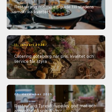
Restaurang malmö en guide till stadens
smakrika kvarter
11. januari 2026
Catering göteborg när pris, kvalitet och
service får styra
05. december 2025
Restaurang Tyresö - upplev god mat och
atmosfär på spis & vin