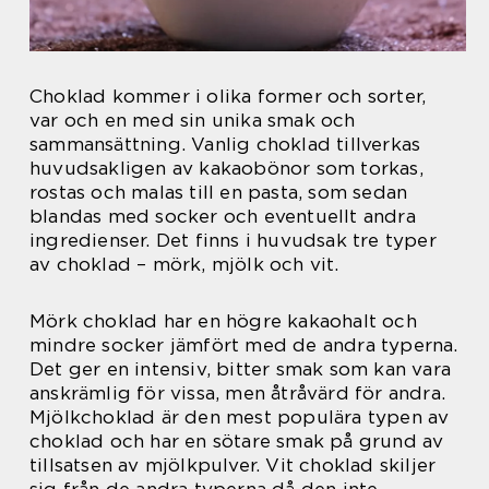
Choklad kommer i olika former och sorter,
var och en med sin unika smak och
sammansättning. Vanlig choklad tillverkas
huvudsakligen av kakaobönor som torkas,
rostas och malas till en pasta, som sedan
blandas med socker och eventuellt andra
ingredienser. Det finns i huvudsak tre typer
av choklad – mörk, mjölk och vit.
Mörk choklad har en högre kakaohalt och
mindre socker jämfört med de andra typerna.
Det ger en intensiv, bitter smak som kan vara
anskrämlig för vissa, men åtråvärd för andra.
Mjölkchoklad är den mest populära typen av
choklad och har en sötare smak på grund av
tillsatsen av mjölkpulver. Vit choklad skiljer
sig från de andra typerna då den inte