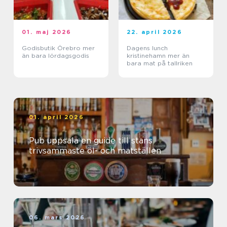
01. maj 2026
22. april 2026
Godisbutik Örebro mer
Dagens lunch
än bara lördagsgodis
kristinehamn mer än
bara mat på tallriken
01. april 2026
Pub uppsala en guide till stans
trivsammaste öl- och matställen
06. mars 2026