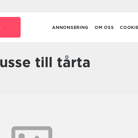
e
ANNONSERING
OM OSS
COOKI
sse till tårta