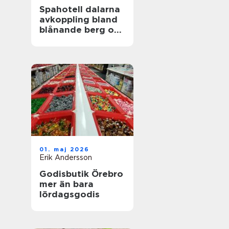
Spahotell dalarna
avkoppling bland
blånande berg och
stilla sjöar
01. maj 2026
Erik Andersson
Godisbutik Örebro
mer än bara
lördagsgodis