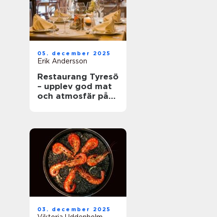
05. december 2025
Erik Andersson
Restaurang Tyresö
– upplev god mat
och atmosfär på
spis & vin
03. december 2025