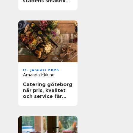
stadens smakrika
kvarter
11. januari 2026
Amanda Eklund
Catering göteborg
när pris, kvalitet
och service får
styra