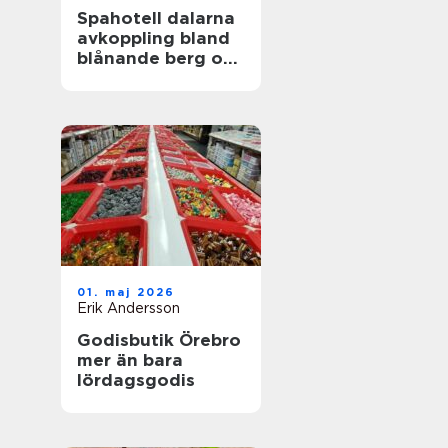
Spahotell dalarna
avkoppling bland
blånande berg och
stilla sjöar
01. maj 2026
Erik Andersson
Godisbutik Örebro
mer än bara
lördagsgodis