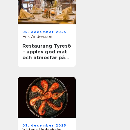
05. december 2025
Erik Andersson
Restaurang Tyresö
– upplev god mat
och atmosfär på
spis & vin
03. december 2025