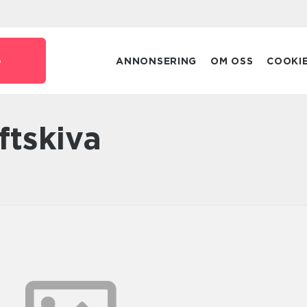
e
ANNONSERING
OM OSS
COOKI
äftskiva