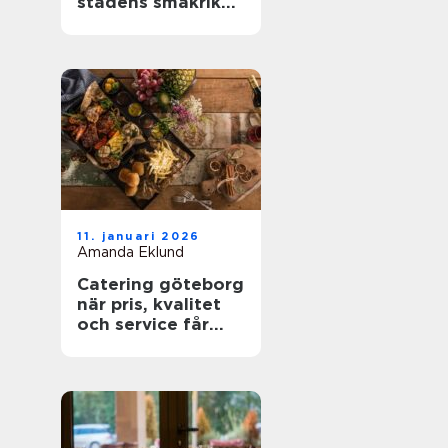
stadens smakrika
kvarter
11. januari 2026
Amanda Eklund
Catering göteborg
när pris, kvalitet
och service får
styra