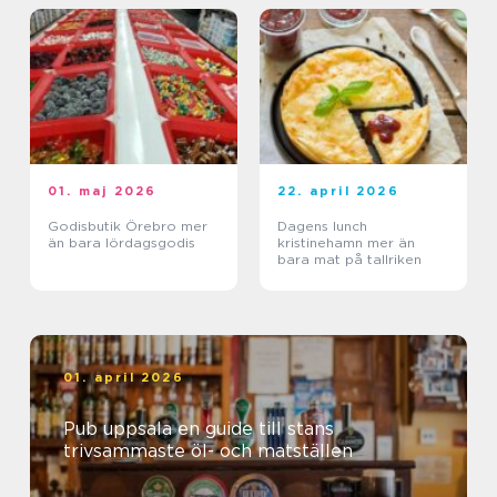
01. maj 2026
22. april 2026
Godisbutik Örebro mer
Dagens lunch
än bara lördagsgodis
kristinehamn mer än
bara mat på tallriken
01. april 2026
Pub uppsala en guide till stans
trivsammaste öl- och matställen