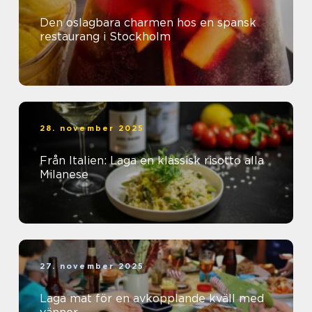
Den oslagbara charmen hos en spansk
restaurang i Stockholm
28. november 2025
Från Italien: Laga en klassisk risotto alla
Milanese
27. november 2025
Laga mat för en avkopplande kväll med