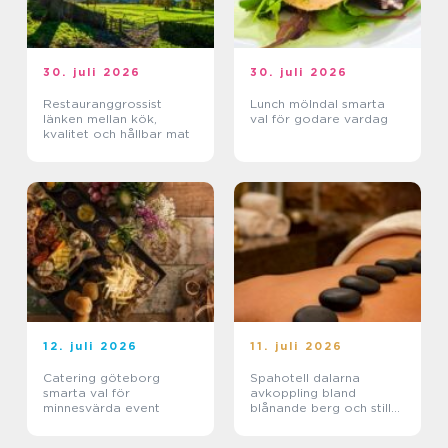
30. juli 2026
30. juli 2026
Restauranggrossist
Lunch mölndal smarta
länken mellan kök,
val för godare vardag
kvalitet och hållbar mat
12. juli 2026
11. juli 2026
Catering göteborg
Spahotell dalarna
smarta val för
avkoppling bland
minnesvärda event
blånande berg och stilla
sjöar