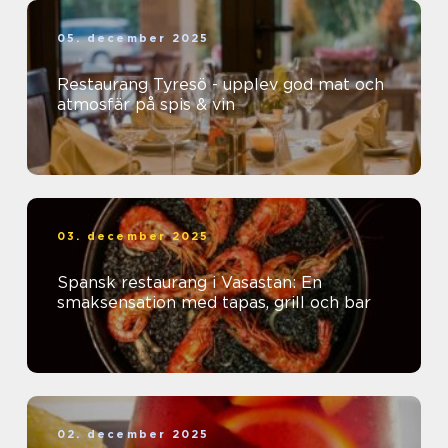
05. december 2025
Restaurang Tyresö - upplev god mat och
atmosfär på spis & vin
03. december 2025
Spansk restaurang i Vasastan: En
smaksensation med tapas, grill och bar
02. december 2025