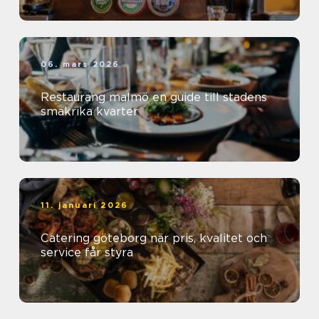
06. mars 2026
Restaurang malmö en guide till stadens
smakrika kvarter
11. januari 2026
Catering göteborg när pris, kvalitet och
service får styra