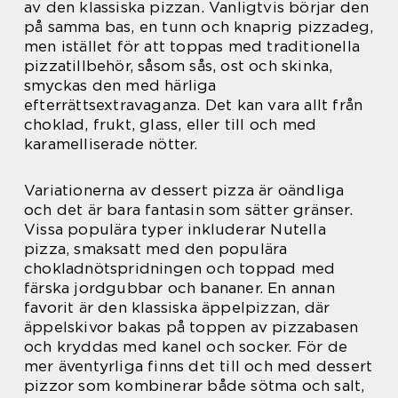
av den klassiska pizzan. Vanligtvis börjar den
på samma bas, en tunn och knaprig pizzadeg,
men istället för att toppas med traditionella
pizzatillbehör, såsom sås, ost och skinka,
smyckas den med härliga
efterrättsextravaganza. Det kan vara allt från
choklad, frukt, glass, eller till och med
karamelliserade nötter.
Variationerna av dessert pizza är oändliga
och det är bara fantasin som sätter gränser.
Vissa populära typer inkluderar Nutella
pizza, smaksatt med den populära
chokladnötspridningen och toppad med
färska jordgubbar och bananer. En annan
favorit är den klassiska äppelpizzan, där
äppelskivor bakas på toppen av pizzabasen
och kryddas med kanel och socker. För de
mer äventyrliga finns det till och med dessert
pizzor som kombinerar både sötma och salt,