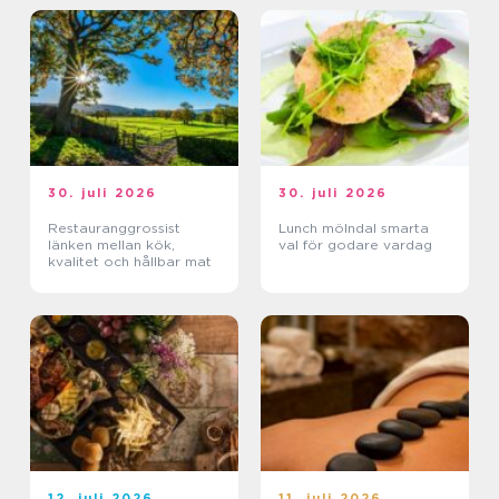
30. juli 2026
30. juli 2026
Restauranggrossist
Lunch mölndal smarta
länken mellan kök,
val för godare vardag
kvalitet och hållbar mat
12. juli 2026
11. juli 2026