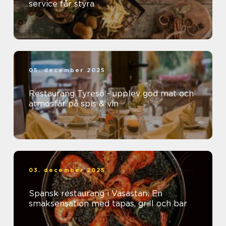
service får styra
05. december 2025
Restaurang Tyresö - upplev god mat och
atmosfär på spis & vin
03. december 2025
Spansk restaurang i Vasastan: En
smaksensation med tapas, grill och bar