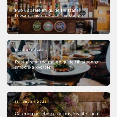
Pub uppsala en guide till stans
trivsammaste öl- och matställen
06. mars 2026
Restaurang malmö en guide till stadens
smakrika kvarter
11. januari 2026
Catering göteborg när pris, kvalitet och