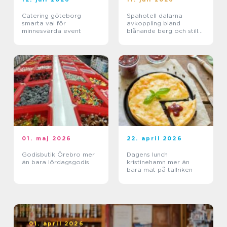
Catering göteborg
Spahotell dalarna
smarta val för
avkoppling bland
minnesvärda event
blånande berg och stilla
sjöar
01. maj 2026
22. april 2026
Godisbutik Örebro mer
Dagens lunch
än bara lördagsgodis
kristinehamn mer än
bara mat på tallriken
01. april 2026