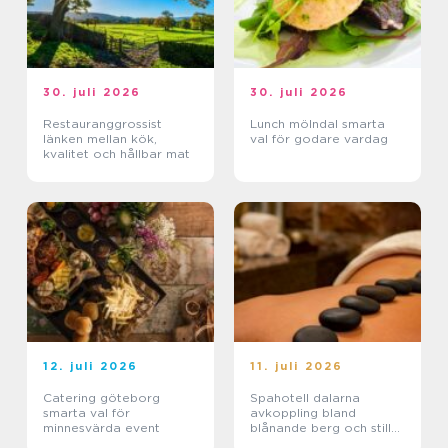
30. juli 2026
30. juli 2026
Restauranggrossist
Lunch mölndal smarta
länken mellan kök,
val för godare vardag
kvalitet och hållbar mat
12. juli 2026
11. juli 2026
Catering göteborg
Spahotell dalarna
smarta val för
avkoppling bland
minnesvärda event
blånande berg och stilla
sjöar