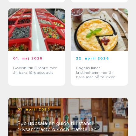
01. maj 2026
22. april 2026
Godisbutik Örebro mer
Dagens lunch
än bara lördagsgodis
kristinehamn mer än
bara mat på tallriken
01. april 2026
Pub uppsala en guide till stans
trivsammaste öl- och matställen