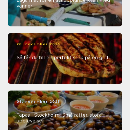
Laga mat för en avkopplande kväll med
vänner
26. november 2025
Så får du till en perfekt stek på en grill
08. november 2025
Tapas i Stockholm: Små rätter, stora
upplevelser