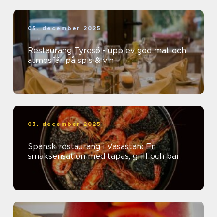
05. december 2025
Restaurang Tyresö - upplev god mat och
atmosfär på spis & vin
03. december 2025
Spansk restaurang i Vasastan: En
smaksensation med tapas, grill och bar