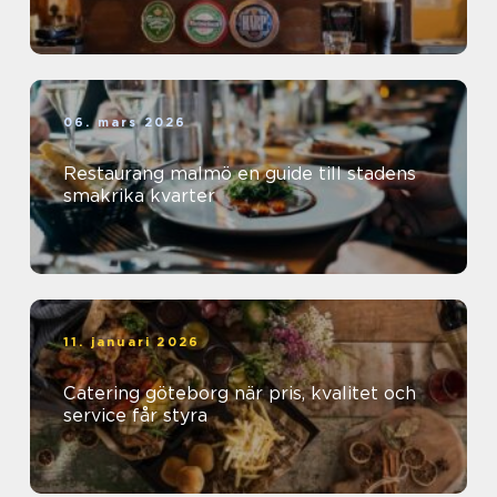
06. mars 2026
Restaurang malmö en guide till stadens
smakrika kvarter
11. januari 2026
Catering göteborg när pris, kvalitet och
service får styra