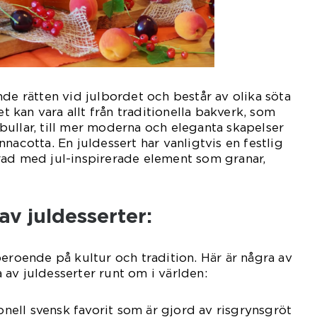
nde rätten vid julbordet och består av olika söta
et kan vara allt från traditionella bakverk, som
ullar, till mer moderna och eleganta skapelser
nacotta. En juldessert har vanligtvis en festlig
rad med jul-inspirerade element som granar,
av juldesserter:
beroende på kultur och tradition. Här är några av
av juldesserter runt om i världen:
ionell svensk favorit som är gjord av risgrynsgröt