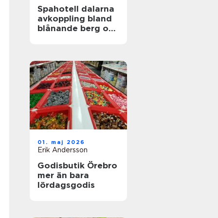
Spahotell dalarna
avkoppling bland
blånande berg och
stilla sjöar
01. maj 2026
Erik Andersson
Godisbutik Örebro
mer än bara
lördagsgodis