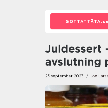
GOTTATTÄTA.
s
Juldessert – En läcker
avslutning 
23 september 2023
Jon Lars