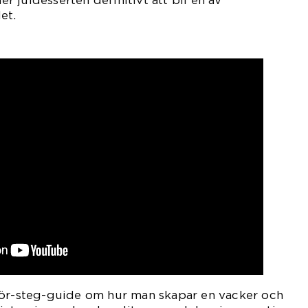
 juldesserten definitivt att bli en av
et.
för-steg-guide om hur man skapar en vacker och