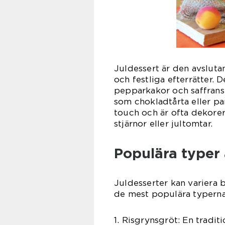
Juldessert är den avsluta
och festliga efterrätter. D
pepparkakor och saffransb
som chokladtårta eller pan
touch och är ofta dekore
stjärnor eller jultomtar.
Populära typer 
Juldesserter kan variera 
de mest populära typerna 
1. Risgrynsgröt: En tradit