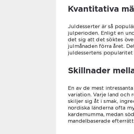
Kvantitativa mä
Juldesserter är så populä
julperioden. Enligt en u
det sig att det söktes öv
julmånaden förra året. De
juldessertens popularitet 
Skillnader mella
En av de mest intressanta
variation. Varje land och 
skiljer sig åt i smak, ing
nordiska länderna ofta m
kardemumma, medan södra 
mandelbaserade efterrätt