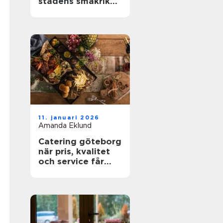
stadens smakrika
kvarter
11. januari 2026
Amanda Eklund
Catering göteborg
när pris, kvalitet
och service får
styra