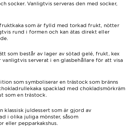
ch socker. Vanligtvis serveras den med socker,
 fruktkaka som är fylld med torkad frukt, nötter
tvis rund i formen och kan ätas direkt eller
de.
rrätt som består av lager av sötad gelé, frukt, kex
vanligtvis serverat i en glasbehållare för att visa
adition som symboliserar en trästock som bränns
n chokladrullekaka spacklad med chokladsmörkräm
ut som en trästock.
n klassisk juldessert som är gjord av
 i olika juliga mönster, såsom
or eller pepparkakshus.