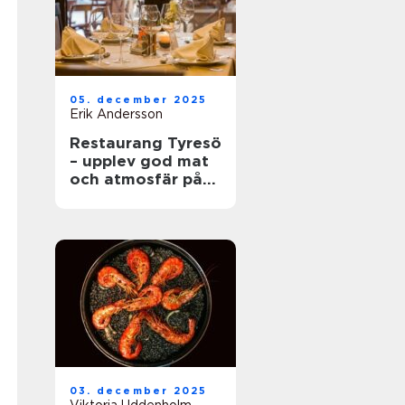
05. december 2025
Erik Andersson
Restaurang Tyresö
– upplev god mat
och atmosfär på
spis & vin
03. december 2025