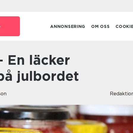
e
ANNONSERING
OM OSS
COOKI
på julbordet
son
Redaktio