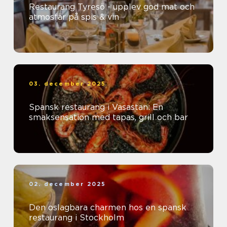
Restaurang Tyresö - upplev god mat och
atmosfär på spis & vin
03. december 2025
Spansk restaurang i Vasastan: En
smaksensation med tapas, grill och bar
02. december 2025
Den oslagbara charmen hos en spansk
restaurang i Stockholm