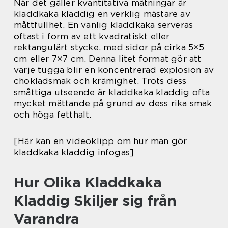
När det gäller kvantitativa mätningar är
kladdkaka kladdig en verklig mästare av
måttfullhet. En vanlig kladdkaka serveras
oftast i form av ett kvadratiskt eller
rektangulärt stycke, med sidor på cirka 5×5
cm eller 7×7 cm. Denna litet format gör att
varje tugga blir en koncentrerad explosion av
chokladsmak och krämighet. Trots dess
småttiga utseende är kladdkaka kladdig ofta
mycket mättande på grund av dess rika smak
och höga fetthalt.
[Här kan en videoklipp om hur man gör
kladdkaka kladdig infogas]
Hur Olika Kladdkaka
Kladdig Skiljer sig från
Varandra