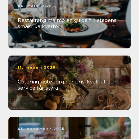
06. mars 2026
Restaurang malmö en guide till stadens
smakrika kvarter
11. januari 2026
Catering göteborg när pris, kvalitet och
service får styra
05. december 2025