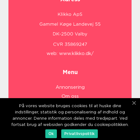
web:
www.klikko.dk/
Menu
Annonsering
Om oss
Cookies
På vores website bruges cookies til at huske dine
indstillinger, statistik og personalisering af indhold og
Kontakta oss
annoncer. Denne information deles med tredjepart. Ved
Sitemap
fortsat brug af websiden godkender du cookiepolitikken.
Ok
Privatlivspolitik