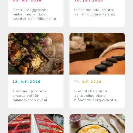
30. juli 2026
30. juli 2026
Restauranggrossist
Lunch mölndal smarta
länken mellan kök,
val för godare vardag
kvalitet och hållbar mat
12. juli 2026
11. juli 2026
Catering göteborg
Spahotell dalarna
smarta val för
avkoppling bland
minnesvärda event
blånande berg och stilla
sjöar