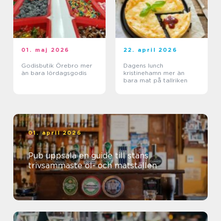
01. maj 2026
22. april 2026
Godisbutik Örebro mer
Dagens lunch
än bara lördagsgodis
kristinehamn mer än
bara mat på tallriken
01. april 2026
Pub uppsala en guide till stans
trivsammaste öl- och matställen