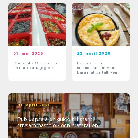
01. maj 2026
22. april 2026
Godisbutik Örebro mer
Dagens lunch
än bara lördagsgodis
kristinehamn mer än
bara mat på tallriken
01. april 2026
Pub uppsala en guide till stans
trivsammaste öl- och matställen