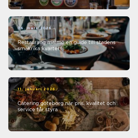
06. mars 2026
Restaurang malmö en guide till stadens
smakrika kvarter
11. januari 2026
Catering göteborg när pris, kvalitet och
service får styra