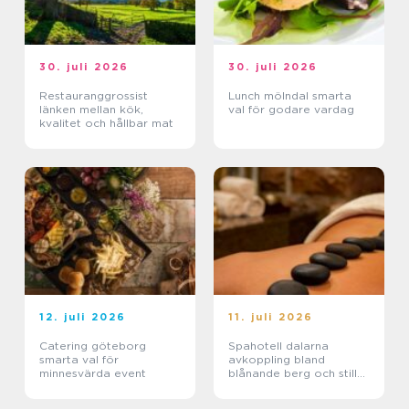
30. juli 2026
30. juli 2026
Restauranggrossist
Lunch mölndal smarta
länken mellan kök,
val för godare vardag
kvalitet och hållbar mat
12. juli 2026
11. juli 2026
Catering göteborg
Spahotell dalarna
smarta val för
avkoppling bland
minnesvärda event
blånande berg och stilla
sjöar