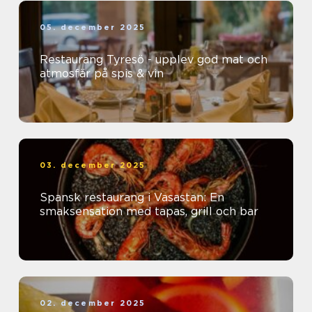
05. december 2025
Restaurang Tyresö - upplev god mat och
atmosfär på spis & vin
03. december 2025
Spansk restaurang i Vasastan: En
smaksensation med tapas, grill och bar
02. december 2025