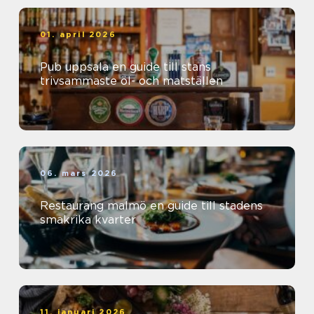
01. april 2026
Pub uppsala en guide till stans
trivsammaste öl- och matställen
06. mars 2026
Restaurang malmö en guide till stadens
smakrika kvarter
11. januari 2026