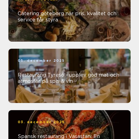
Catering göteborg när pris, kvalitet och
service får styra
05. december 2025
Restaurang Tyresö - upplev god mat och
atmosfär på spis & vin
03. december 2025
Spansk restaurang i Vasastan: En