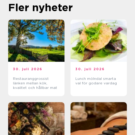
Fler nyheter
30. juli 2026
30. juli 2026
Restauranggrossist
Lunch mölndal smarta
länken mellan kök,
val för godare vardag
kvalitet och hållbar mat