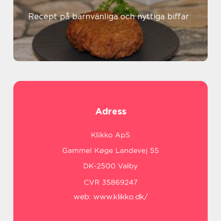
Recept på barnvänliga och nyttiga biffar
Adress
web:
www.klikko.dk/