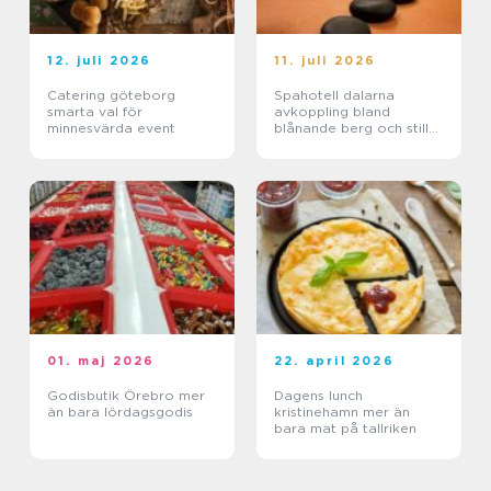
12. juli 2026
11. juli 2026
Catering göteborg
Spahotell dalarna
smarta val för
avkoppling bland
minnesvärda event
blånande berg och stilla
sjöar
01. maj 2026
22. april 2026
Godisbutik Örebro mer
Dagens lunch
än bara lördagsgodis
kristinehamn mer än
bara mat på tallriken