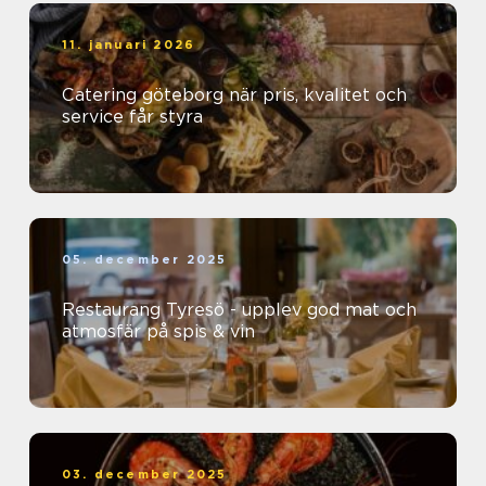
11. januari 2026
Catering göteborg när pris, kvalitet och
service får styra
05. december 2025
Restaurang Tyresö - upplev god mat och
atmosfär på spis & vin
03. december 2025