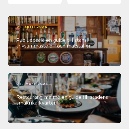
01. april 2026
Pub uppsala en guide till stans
trivsammaste öl- och matställen
06. mars 2026
Restaurang malmö en guide till stadens
smakrika kvarter