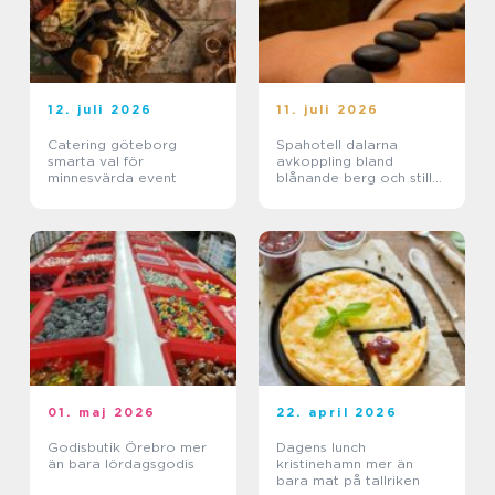
12. juli 2026
11. juli 2026
Catering göteborg
Spahotell dalarna
smarta val för
avkoppling bland
minnesvärda event
blånande berg och stilla
sjöar
01. maj 2026
22. april 2026
Godisbutik Örebro mer
Dagens lunch
än bara lördagsgodis
kristinehamn mer än
bara mat på tallriken