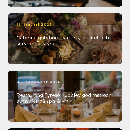
11. januari 2026
Catering göteborg när pris, kvalitet och
service får styra
05. december 2025
Restaurang Tyresö - upplev god mat och
atmosfär på spis & vin