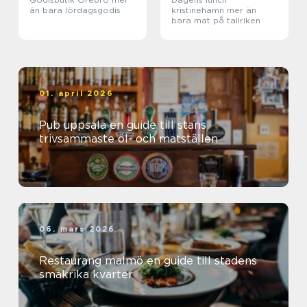
än bara lördagsgodis
kristinehamn mer än
bara mat på tallriken
01. april 2026
Pub uppsala en guide till stans
trivsammaste öl- och matställen
06. mars 2026
Restaurang malmö en guide till stadens
smakrika kvarter