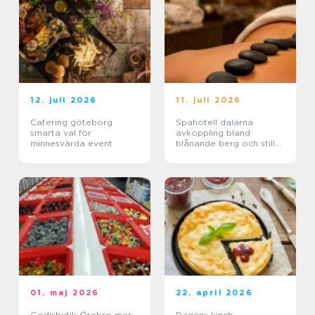
12. juli 2026
11. juli 2026
Catering göteborg
Spahotell dalarna
smarta val för
avkoppling bland
minnesvärda event
blånande berg och stilla
sjöar
01. maj 2026
22. april 2026
Godisbutik Örebro mer
Dagens lunch