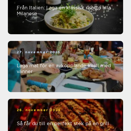
Från Italien: Laga en klassisk risotto alla
Milanese
27. november 2025
Laga mat för en avkopplande kväll med
vänner
26. november 2025
Så får du till en perfekt stek på en grill