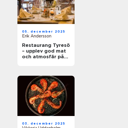
05. december 2025
Erik Andersson
Restaurang Tyresö
– upplev god mat
och atmosfär på
spis & vin
03. december 2025