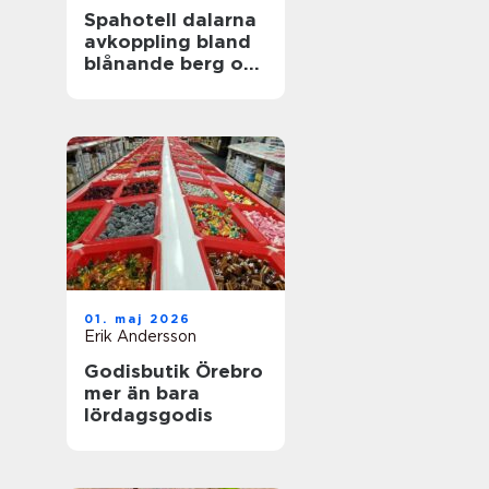
Spahotell dalarna
avkoppling bland
blånande berg och
stilla sjöar
01. maj 2026
Erik Andersson
Godisbutik Örebro
mer än bara
lördagsgodis