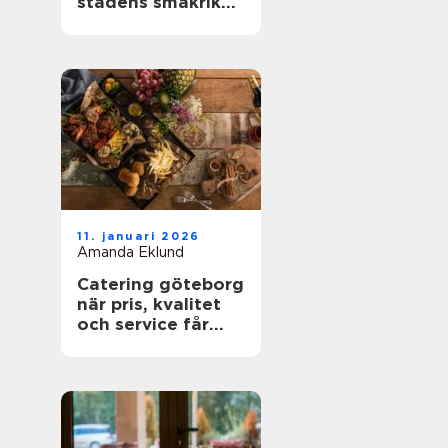
stadens smakrika
kvarter
11. januari 2026
Amanda Eklund
Catering göteborg
när pris, kvalitet
och service får
styra