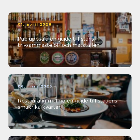
01. april 2026
Pub uppsala en guide till stans
trivsammaste öl- och matställen
06. mars 2026
Restaurang malmö en guide till stadens
smakrika kvarter