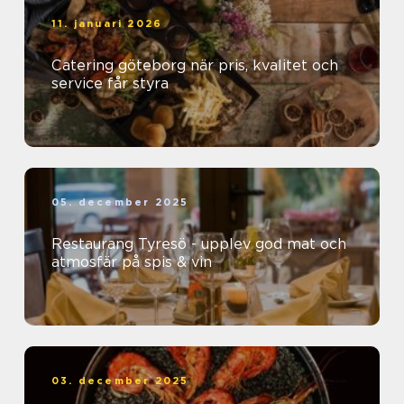
11. januari 2026
Catering göteborg när pris, kvalitet och
service får styra
05. december 2025
Restaurang Tyresö - upplev god mat och
atmosfär på spis & vin
03. december 2025