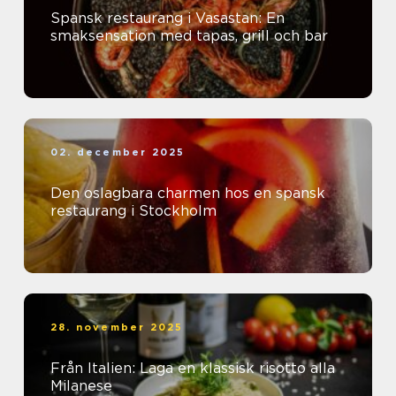
Spansk restaurang i Vasastan: En
smaksensation med tapas, grill och bar
02. december 2025
Den oslagbara charmen hos en spansk
restaurang i Stockholm
28. november 2025
Från Italien: Laga en klassisk risotto alla
Milanese