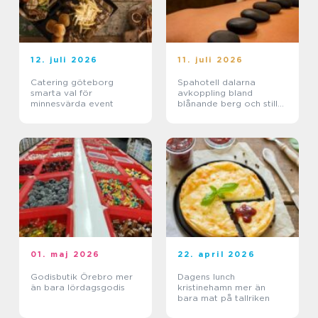
12. juli 2026
11. juli 2026
Catering göteborg
Spahotell dalarna
smarta val för
avkoppling bland
minnesvärda event
blånande berg och stilla
sjöar
01. maj 2026
22. april 2026
Godisbutik Örebro mer
Dagens lunch
än bara lördagsgodis
kristinehamn mer än
bara mat på tallriken