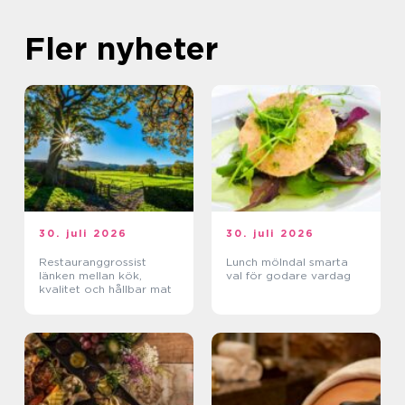
Fler nyheter
30. juli 2026
30. juli 2026
Restauranggrossist
Lunch mölndal smarta
länken mellan kök,
val för godare vardag
kvalitet och hållbar mat