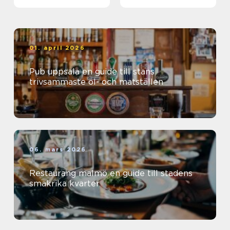
01. april 2026
Pub uppsala en guide till stans
trivsammaste öl- och matställen
06. mars 2026
Restaurang malmö en guide till stadens
smakrika kvarter