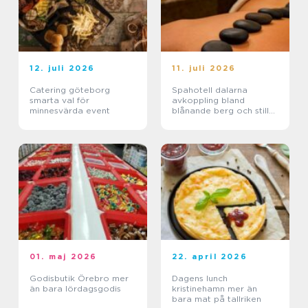
12. juli 2026
11. juli 2026
Catering göteborg
Spahotell dalarna
smarta val för
avkoppling bland
minnesvärda event
blånande berg och stilla
sjöar
01. maj 2026
22. april 2026
Godisbutik Örebro mer
Dagens lunch
än bara lördagsgodis
kristinehamn mer än
bara mat på tallriken