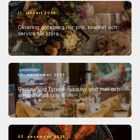
11. januari 2026
Catering göteborg när pris, kvalitet och
service får styra
05. december 2025
Restaurang Tyresö - upplev god mat och
atmosfär på spis & vin
03. december 2025