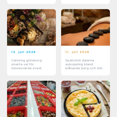
12. juli 2026
11. juli 2026
Catering göteborg
Spahotell dalarna
smarta val för
avkoppling bland
minnesvärda event
blånande berg och stilla
sjöar