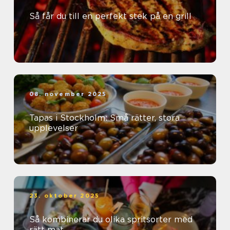
Så får du till en perfekt stek på en grill
08. november 2025
Tapas i Stockholm: Små rätter, stora
upplevelser
23. oktober 2025
Så kombinerar du olika spritsorter med
rätt mat