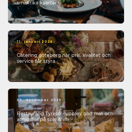
smakrika kvarter
11. januari 2026
Catering göteborg när pris, kvalitet och
service får styra
05. december 2025
Restaurang Tyresö - upplev god mat och
atmosfär på spis & vin