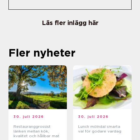
Läs fler inlägg här
Fler nyheter
30. juli 2026
30. juli 2026
Restauranggrossist
Lunch mölndal smarta
länken mellan kök,
val för godare vardag
kvalitet och hållbar mat