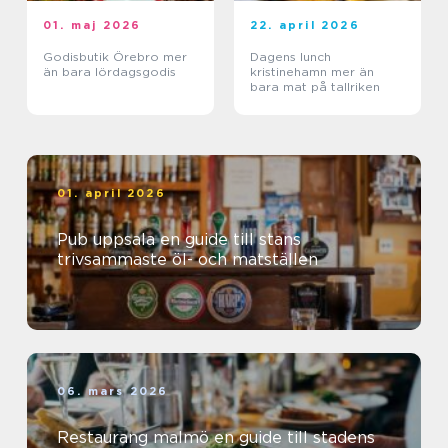
01. maj 2026
22. april 2026
Godisbutik Örebro mer
Dagens lunch
än bara lördagsgodis
kristinehamn mer än
bara mat på tallriken
01. april 2026
Pub uppsala en guide till stans
trivsammaste öl- och matställen
06. mars 2026
Restaurang malmö en guide till stadens