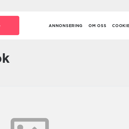
e
ANNONSERING
OM OSS
COOKI
ök