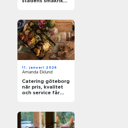
stadens smakrika
kvarter
11. januari 2026
Amanda Eklund
Catering göteborg
när pris, kvalitet
och service får
styra