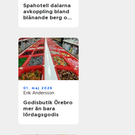
Spahotell dalarna
avkoppling bland
blånande berg och
stilla sjöar
01. maj 2026
Erik Andersson
Godisbutik Örebro
mer än bara
lördagsgodis