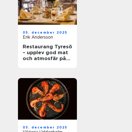
05. december 2025
Erik Andersson
Restaurang Tyresö
– upplev god mat
och atmosfär på
spis & vin
03. december 2025