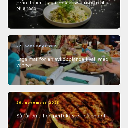
Från Italien: Laga en klassisk risotto alla
Milanese
27. november 2025
Laga mat för en avkopplande kväll med
vänner
26. november 2025
Så får du till en perfekt stek på en grill