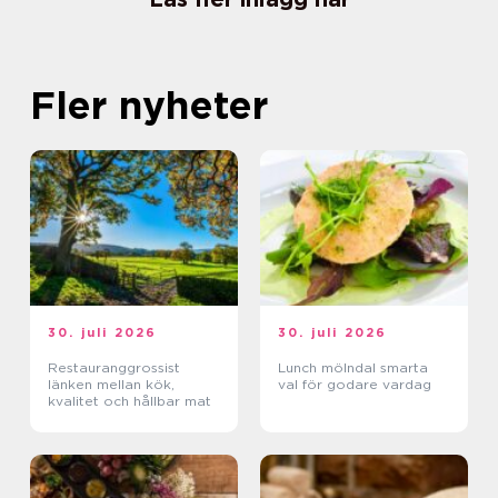
Fler nyheter
30. juli 2026
30. juli 2026
Restauranggrossist
Lunch mölndal smarta
länken mellan kök,
val för godare vardag
kvalitet och hållbar mat