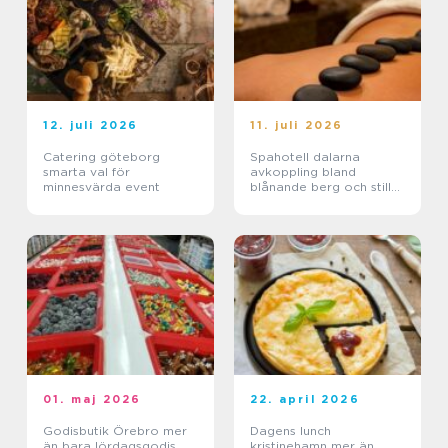
12. juli 2026
11. juli 2026
Catering göteborg
Spahotell dalarna
smarta val för
avkoppling bland
minnesvärda event
blånande berg och stilla
sjöar
01. maj 2026
22. april 2026
Godisbutik Örebro mer
Dagens lunch
än bara lördagsgodis
kristinehamn mer än