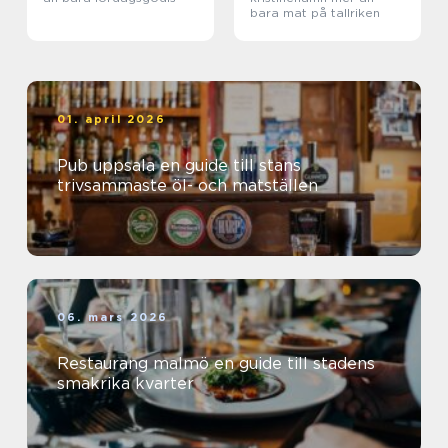
bara mat på tallriken
01. april 2026
Pub uppsala en guide till stans
trivsammaste öl- och matställen
06. mars 2026
Restaurang malmö en guide till stadens
smakrika kvarter