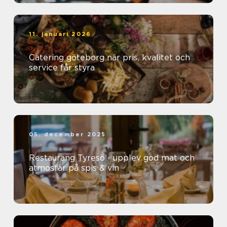
11. januari 2026
Catering göteborg när pris, kvalitet och
service får styra
05. december 2025
Restaurang Tyresö - upplev god mat och
atmosfär på spis & vin