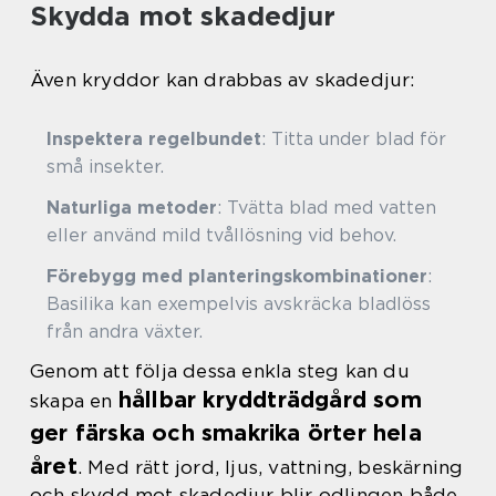
Skydda mot skadedjur
Även kryddor kan drabbas av skadedjur:
Inspektera regelbundet
: Titta under blad för
små insekter.
Naturliga metoder
: Tvätta blad med vatten
eller använd mild tvållösning vid behov.
Förebygg med planteringskombinationer
:
Basilika kan exempelvis avskräcka bladlöss
från andra växter.
Genom att följa dessa enkla steg kan du
hållbar kryddträdgård som
skapa en
ger färska och smakrika örter hela
året
. Med rätt jord, ljus, vattning, beskärning
och skydd mot skadedjur blir odlingen både