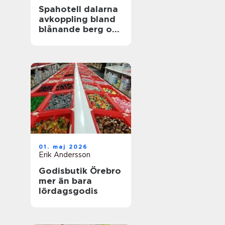
Spahotell dalarna
avkoppling bland
blånande berg och
stilla sjöar
01. maj 2026
Erik Andersson
Godisbutik Örebro
mer än bara
lördagsgodis