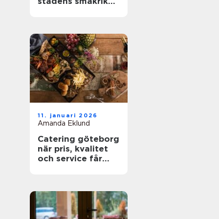
stadens smakrika
kvarter
11. januari 2026
Amanda Eklund
Catering göteborg
när pris, kvalitet
och service får
styra