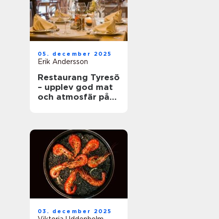
05. december 2025
Erik Andersson
Restaurang Tyresö
– upplev god mat
och atmosfär på
spis & vin
03. december 2025