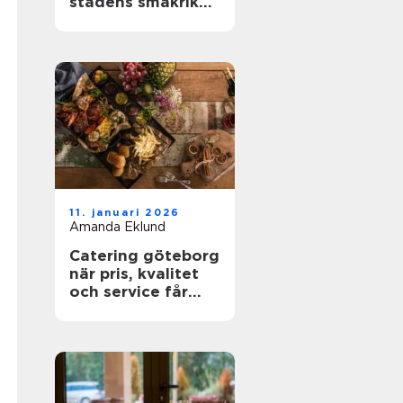
stadens smakrika
kvarter
11. januari 2026
Amanda Eklund
Catering göteborg
när pris, kvalitet
och service får
styra