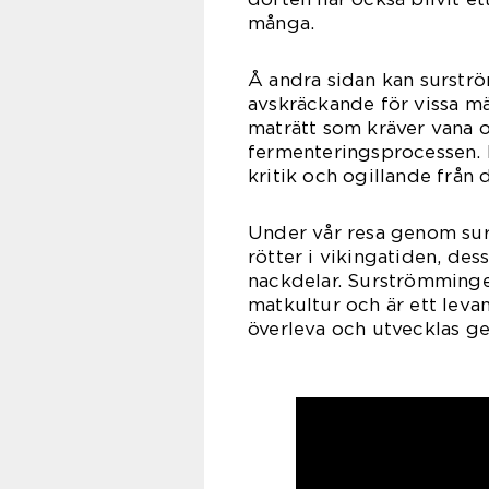
många.
Å andra sidan kan surstr
avskräckande för vissa mä
maträtt som kräver vana o
fermenteringsprocessen. 
kritik och ogillande från
Under vår resa genom sur
rötter i vikingatiden, des
nackdelar. Surströmminge
matkultur och är ett leva
överleva och utvecklas g