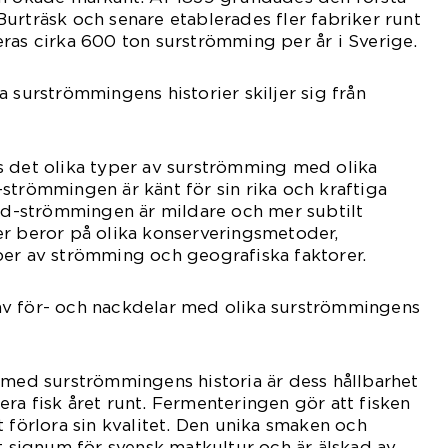
urträsk och senare etablerades fler fabriker runt
ras cirka 600 ton surströmming per år i Sverige.
a surströmmingens historier skiljer sig från
s det olika typer av surströmming med olika
strömmingen är känt för sin rika och kraftiga
-strömmingen är mildare och mer subtilt
er beror på olika konserveringsmetoder,
per av strömming och geografiska faktorer.
v för- och nackdelar med olika surströmmingens
 med surströmmingens historia är dess hållbarhet
ra fisk året runt. Fermenteringen gör att fisken
t förlora sin kvalitet. Den unika smaken och
tt signum för svensk matkultur och är älskad av