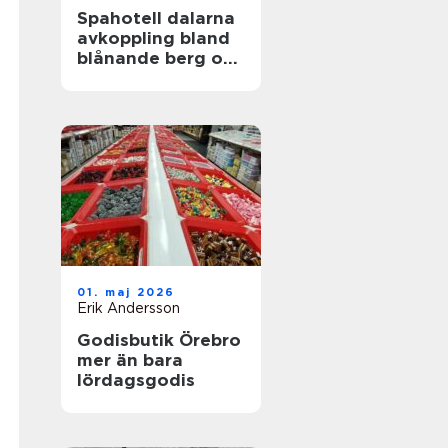
Spahotell dalarna
avkoppling bland
blånande berg och
stilla sjöar
01. maj 2026
Erik Andersson
Godisbutik Örebro
mer än bara
lördagsgodis