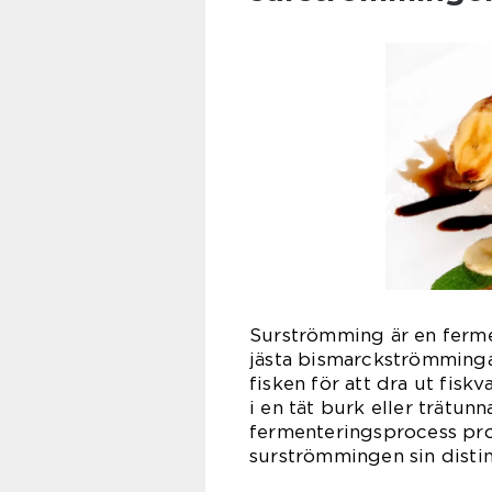
Surströmming är en fermen
jästa bismarckströmmingar
fisken för att dra ut fisk
i en tät burk eller trätun
fermenteringsprocess pro
surströmmingen sin disti