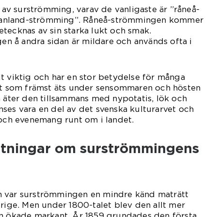
r av surströmming, varav de vanligaste är ”råneå-
anland-strömming”. Råneå-strömmingen kommer
tecknas av sin starka lukt och smak.
 å andra sidan är mildare och används ofta i
t viktig och har en stor betydelse för många
ätt som främst äts under sensommaren och hösten
n äter den tillsammans med nypotatis, lök och
ses vara en del av det svenska kulturarvet och
 och evenemang runt om i landet.
ätningar om surströmmingens
n var surströmmingen en mindre känd maträtt
erige. Men under 1800-talet blev den allt mer
en ökade markant. År 1859 grundades den första