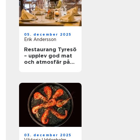
05. december 2025
Erik Andersson
Restaurang Tyresö
– upplev god mat
och atmosfär på
spis & vin
03. december 2025