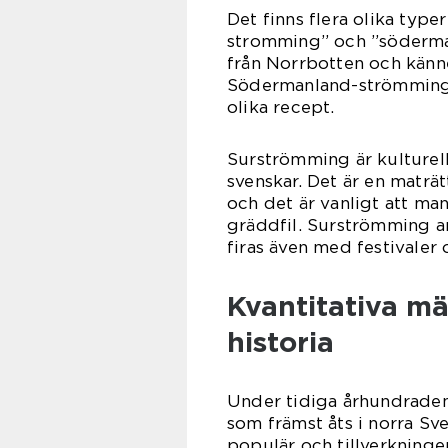
Det finns flera olika type
stromming” och ”söderm
från Norrbotten och känne
Södermanland-strömmingen
olika recept.
Surströmming är kulturell
svenskar. Det är en matr
och det är vanligt att ma
gräddfil. Surströmming an
firas även med festivaler
Kvantitativa m
historia
Under tidiga århundrade
som främst åts i norra Sv
populär och tillverkning