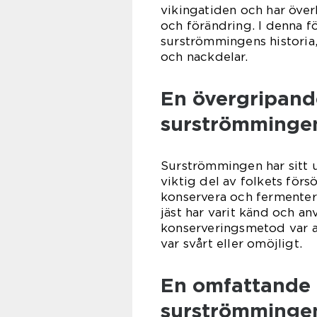
vikingatiden och har öve
och förändring. I denna fö
surströmmingens historia, 
och nackdelar.
En övergripande
surströmmingen
Surströmmingen har sitt ur
viktig del av folkets för
konservera och fermentera
jäst har varit känd och a
konserveringsmetod var a
var svårt eller omöjligt.
En omfattande 
surströmmingen