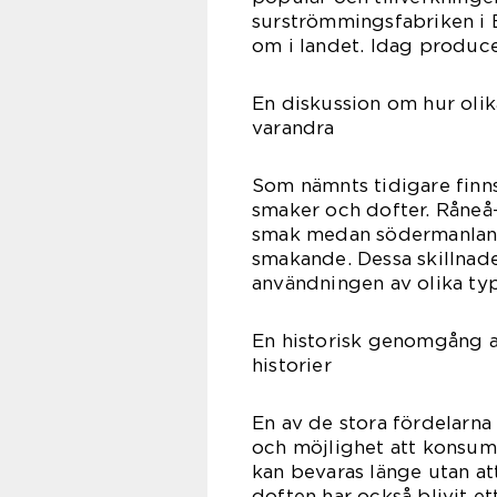
surströmmingsfabriken i B
om i landet. Idag produce
En diskussion om hur olik
varandra
Som nämnts tidigare finn
smaker och dofter. Råneå-
smak medan södermanland
smakande. Dessa skillnad
användningen av olika ty
En historisk genomgång a
historier
En av de stora fördelarna
och möjlighet att konsume
kan bevaras länge utan at
doften har också blivit e