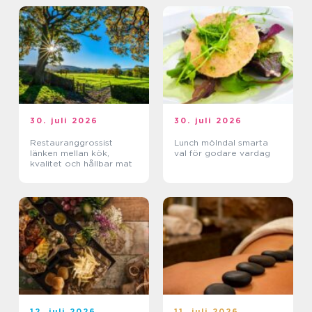
30. juli 2026
30. juli 2026
Restauranggrossist
Lunch mölndal smarta
länken mellan kök,
val för godare vardag
kvalitet och hållbar mat
12. juli 2026
11. juli 2026