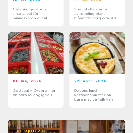
Catering göteborg
Spahotell dalarna
smarta val för
avkoppling bland
minnesvärda event
blånande berg och stilla
sjöar
01. maj 2026
22. april 2026
Godisbutik Örebro mer
Dagens lunch
än bara lördagsgodis
kristinehamn mer än
bara mat på tallriken
01. april 2026