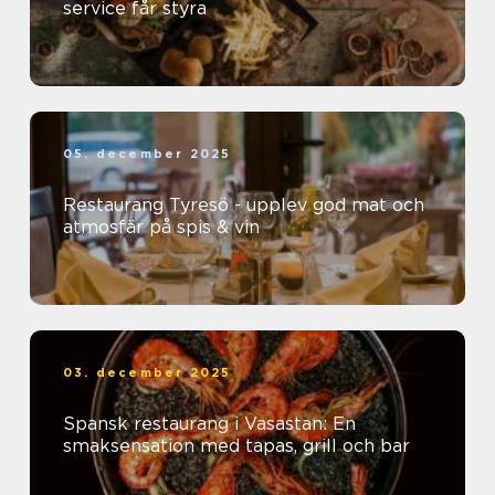
service får styra
05. december 2025
Restaurang Tyresö - upplev god mat och
atmosfär på spis & vin
03. december 2025
Spansk restaurang i Vasastan: En
smaksensation med tapas, grill och bar