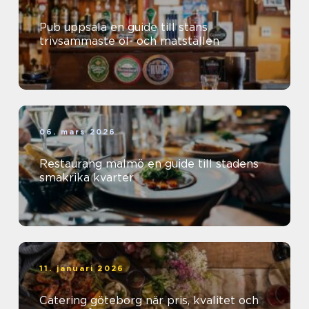
Pub uppsala en guide till stans
trivsammaste öl- och matställen
06. mars 2026
Restaurang malmö en guide till stadens
smakrika kvarter
11. januari 2026
Catering göteborg när pris, kvalitet och