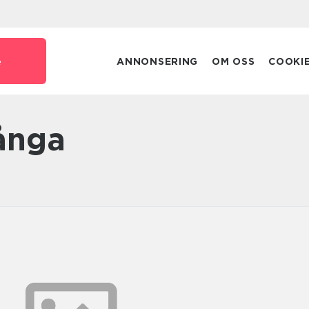
e
ANNONSERING
OM OSS
COOKI
många