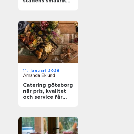
stadens smakrika
kvarter
11. januari 2026
Amanda Eklund
Catering göteborg
när pris, kvalitet
och service får
styra