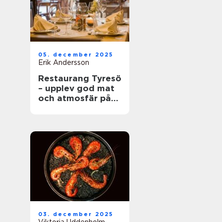
05. december 2025
Erik Andersson
Restaurang Tyresö
– upplev god mat
och atmosfär på
spis & vin
03. december 2025