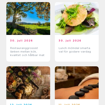
30. juli 2026
30. juli 2026
Restauranggrossist
Lunch mölndal smarta
länken mellan kök,
val för godare vardag
kvalitet och hållbar mat
12. juli 2026
11. juli 2026