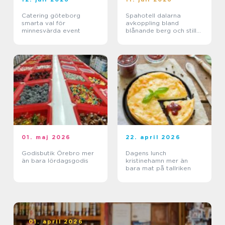
Catering göteborg
Spahotell dalarna
smarta val för
avkoppling bland
minnesvärda event
blånande berg och stilla
sjöar
01. maj 2026
22. april 2026
Godisbutik Örebro mer
Dagens lunch
än bara lördagsgodis
kristinehamn mer än
bara mat på tallriken
01. april 2026