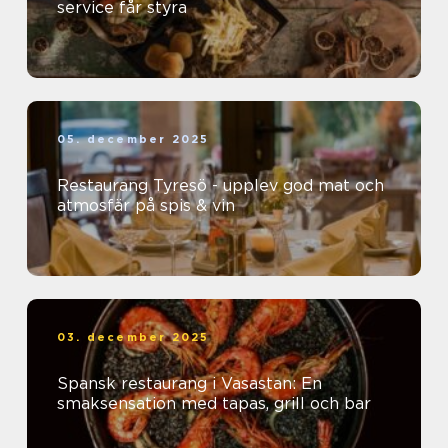
service får styra
05. december 2025
Restaurang Tyresö - upplev god mat och
atmosfär på spis & vin
03. december 2025
Spansk restaurang i Vasastan: En
smaksensation med tapas, grill och bar