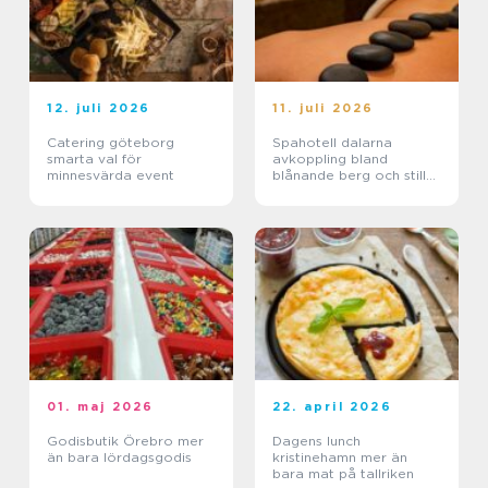
12. juli 2026
11. juli 2026
Catering göteborg
Spahotell dalarna
smarta val för
avkoppling bland
minnesvärda event
blånande berg och stilla
sjöar
01. maj 2026
22. april 2026
Godisbutik Örebro mer
Dagens lunch
än bara lördagsgodis
kristinehamn mer än
bara mat på tallriken