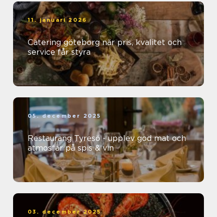
11. januari 2026
Catering göteborg när pris, kvalitet och
service får styra
05. december 2025
Restaurang Tyresö - upplev god mat och
atmosfär på spis & vin
03. december 2025