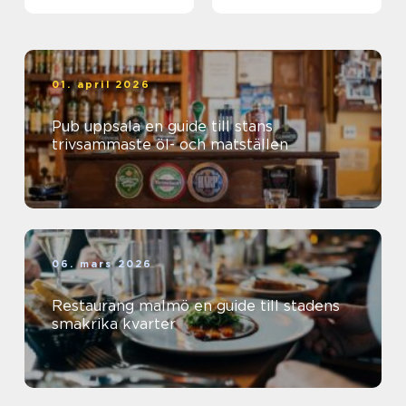
01. april 2026
Pub uppsala en guide till stans
trivsammaste öl- och matställen
06. mars 2026
Restaurang malmö en guide till stadens
smakrika kvarter