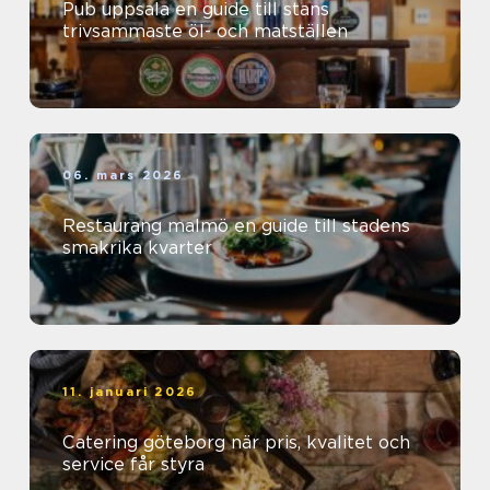
Pub uppsala en guide till stans
trivsammaste öl- och matställen
06. mars 2026
Restaurang malmö en guide till stadens
smakrika kvarter
11. januari 2026
Catering göteborg när pris, kvalitet och
service får styra