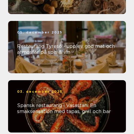
05. december 2025
Restaurang Tyresö - upplev god mat och
atmosfär på spis & vin
03. december 2025
Spansk restaurang i Vasastan: En
smaksensation med tapas, grill och bar