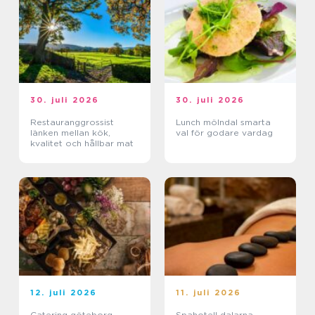
30. juli 2026
30. juli 2026
Restauranggrossist
Lunch mölndal smarta
länken mellan kök,
val för godare vardag
kvalitet och hållbar mat
12. juli 2026
11. juli 2026
Catering göteborg
Spahotell dalarna