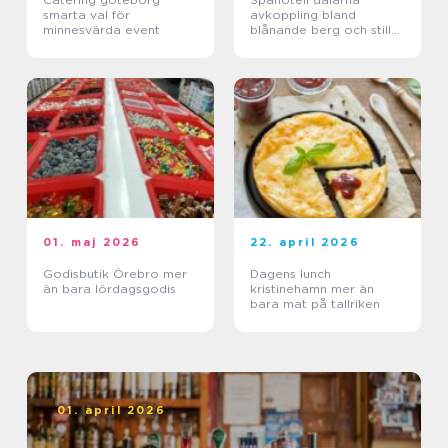
smarta val för
avkoppling bland
minnesvärda event
blånande berg och stilla
sjöar
01. maj 2026
22. april 2026
Godisbutik Örebro mer
Dagens lunch
än bara lördagsgodis
kristinehamn mer än
bara mat på tallriken
01. april 2026