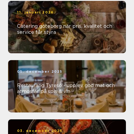
11. januari 2026
Catering göteborg när pris, kvalitet och
service får styra
05. december 2025
Restaurang Tyresö - upplev god mat och
atmosfär på spis & vin
03. december 2025