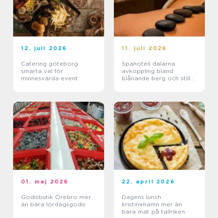
12. juli 2026
11. juli 2026
Catering göteborg
Spahotell dalarna
smarta val för
avkoppling bland
minnesvärda event
blånande berg och stilla
sjöar
01. maj 2026
22. april 2026
Godisbutik Örebro mer
Dagens lunch
än bara lördagsgodis
kristinehamn mer än
bara mat på tallriken