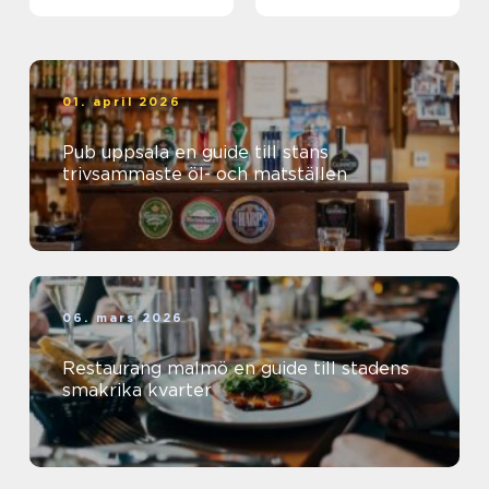
01. april 2026
Pub uppsala en guide till stans
trivsammaste öl- och matställen
06. mars 2026
Restaurang malmö en guide till stadens
smakrika kvarter