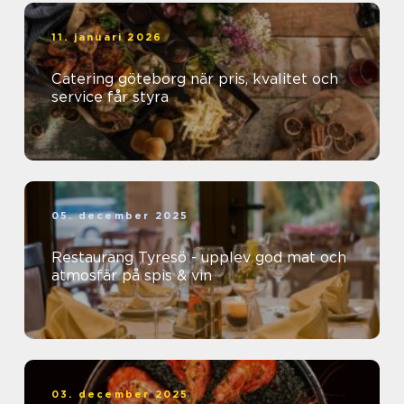
11. januari 2026
Catering göteborg när pris, kvalitet och
service får styra
05. december 2025
Restaurang Tyresö - upplev god mat och
atmosfär på spis & vin
03. december 2025