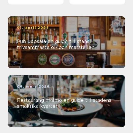
01. april 2026
Pub uppsala en guide till stans
trivsammaste öl- och matställen
06. mars 2026
Restaurang malmö en guide till stadens
smakrika kvarter