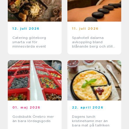
12. juli 2026
11. juli 2026
Catering göteborg
Spahotell dalarna
smarta val för
avkoppling bland
minnesvärda event
blånande berg och stilla
sjöar
01. maj 2026
22. april 2026
Godisbutik Örebro mer
Dagens lunch
än bara lördagsgodis
kristinehamn mer än
bara mat på tallriken