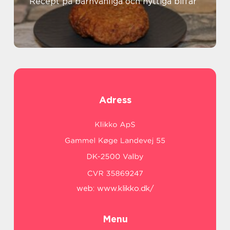
Recept på barnvänliga och nyttiga biffar
Adress
web:
www.klikko.dk/
Menu