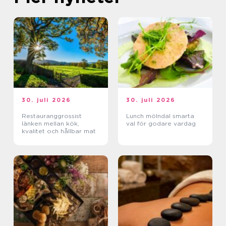
30. juli 2026
30. juli 2026
Restauranggrossist
Lunch mölndal smarta
länken mellan kök,
val för godare vardag
kvalitet och hållbar mat