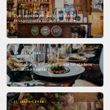
01. april 2026
Pub uppsala en guide till stans
trivsammaste öl- och matställen
06. mars 2026
Restaurang malmö en guide till stadens
smakrika kvarter
11. januari 2026