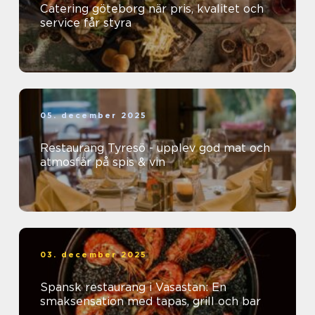
Catering göteborg när pris, kvalitet och
service får styra
05. december 2025
Restaurang Tyresö - upplev god mat och
atmosfär på spis & vin
03. december 2025
Spansk restaurang i Vasastan: En
smaksensation med tapas, grill och bar