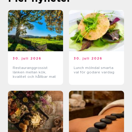
30. juli 2026
30. juli 2026
Restauranggrossist
Lunch mölndal smarta
länken mellan kök,
val för godare vardag
kvalitet och hållbar mat