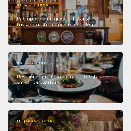
01. april 2026
Pub uppsala en guide till stans
trivsammaste öl- och matställen
06. mars 2026
Restaurang malmö en guide till stadens
smakrika kvarter
11. januari 2026