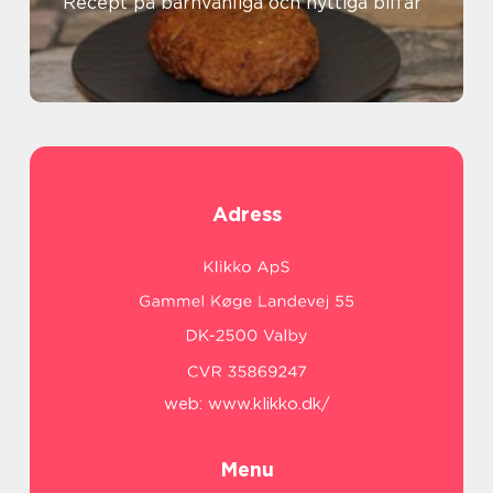
Recept på barnvänliga och nyttiga biffar
Adress
web:
www.klikko.dk/
Menu