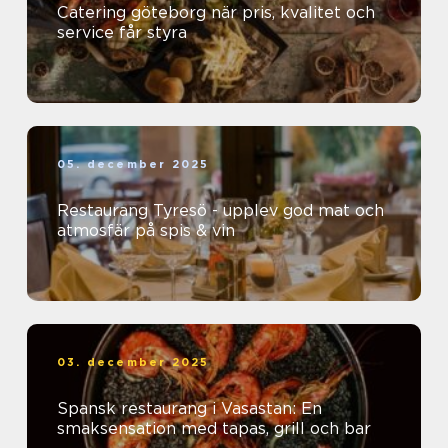
Catering göteborg när pris, kvalitet och
service får styra
05. december 2025
Restaurang Tyresö - upplev god mat och
atmosfär på spis & vin
03. december 2025
Spansk restaurang i Vasastan: En
smaksensation med tapas, grill och bar