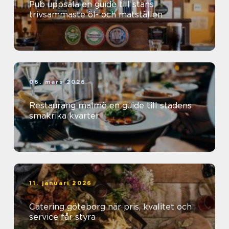
Pub uppsala en guide till stans
trivsammaste öl- och matställen
06. mars 2026
Restaurang malmö en guide till stadens
smakrika kvarter
11. januari 2026
Catering göteborg när pris, kvalitet och
service får styra