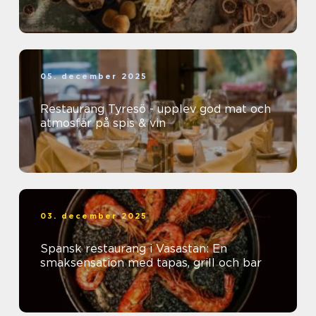
05. december 2025
Restaurang Tyresö - upplev god mat och
atmosfär på spis & vin
03. december 2025
Spansk restaurang i Vasastan: En
smaksensation med tapas, grill och bar