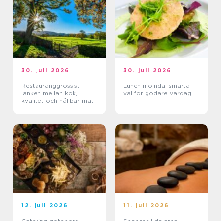
30. juli 2026
30. juli 2026
Restauranggrossist
Lunch mölndal smarta
länken mellan kök,
val för godare vardag
kvalitet och hållbar mat
12. juli 2026
11. juli 2026
Catering göteborg
Spahotell dalarna