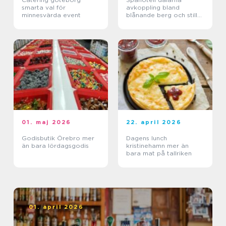
smarta val för
avkoppling bland
minnesvärda event
blånande berg och stilla
sjöar
01. maj 2026
22. april 2026
Godisbutik Örebro mer
Dagens lunch
än bara lördagsgodis
kristinehamn mer än
bara mat på tallriken
01. april 2026