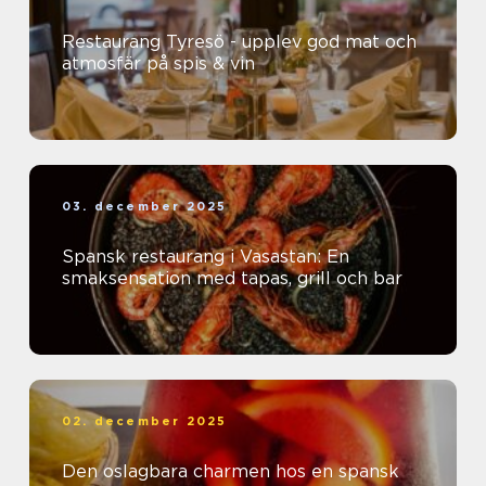
Restaurang Tyresö - upplev god mat och
atmosfär på spis & vin
03. december 2025
Spansk restaurang i Vasastan: En
smaksensation med tapas, grill och bar
02. december 2025
Den oslagbara charmen hos en spansk