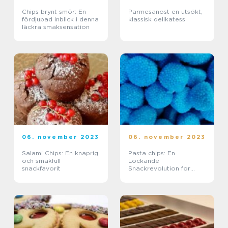
Chips brynt smör: En
Parmesanost en utsökt,
fördjupad inblick i denna
klassisk delikatess
läckra smaksensation
06. november 2023
06. november 2023
Salami Chips: En knaprig
Pasta chips: En
och smakfull
Lockande
snackfavorit
Snackrevolution för
Matälskare