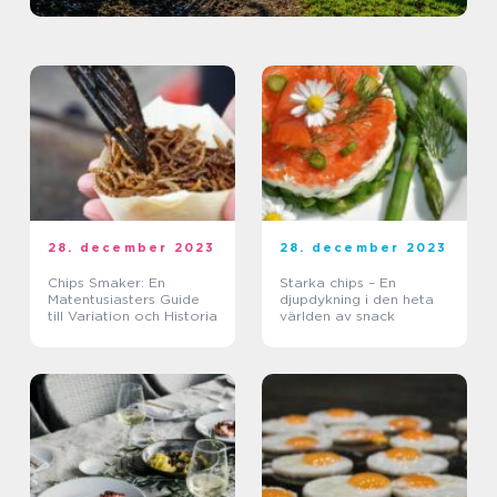
28. december 2023
28. december 2023
Chips Smaker: En
Starka chips – En
Matentusiasters Guide
djupdykning i den heta
till Variation och Historia
världen av snack