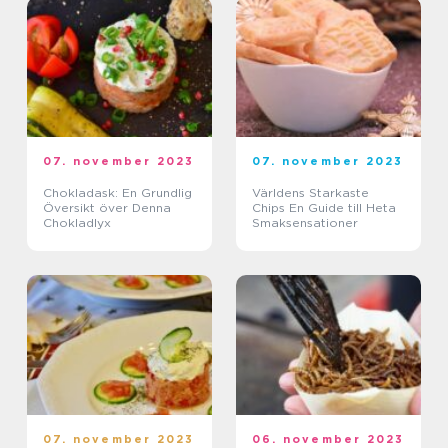
07. november 2023
07. november 2023
Chokladask: En Grundlig
Världens Starkaste
Översikt över Denna
Chips En Guide till Heta
Chokladlyx
Smaksensationer
07. november 2023
06. november 2023