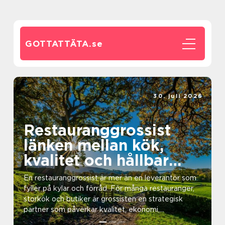
GOTTATTÄTA.
se
30. juli 2026
Viktoria Uddenholm
Restauranggrossist
länken mellan kök,
kvalitet och hållbar
mat
En restauranggrossist är mer än en leverantör som
fyller på kylar och förråd. För många restauranger,
storkök och butiker är grossisten en strategisk
partner som påverkar kvalitet, ekonomi,
arbetsflöd...