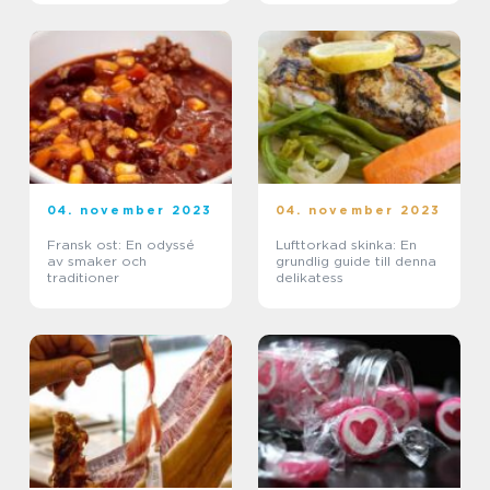
04. november 2023
04. november 2023
Fransk ost: En odyssé
Lufttorkad skinka: En
av smaker och
grundlig guide till denna
traditioner
delikatess