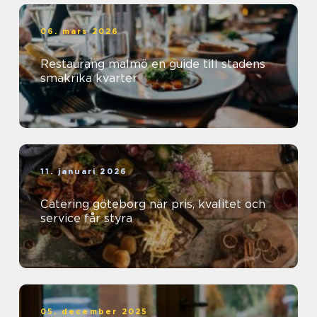
06. mars 2026
Restaurang malmö en guide till stadens
smakrika kvarter
11. januari 2026
Catering göteborg när pris, kvalitet och
service får styra
05. december 2025