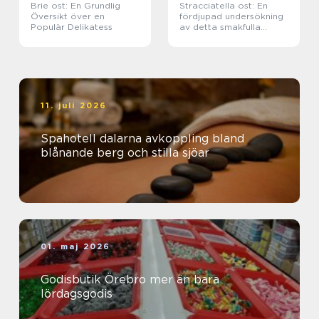
Brie ost: En Grundlig
Stracciatella ost: En
Översikt över en
fördjupad undersökning
Populär Delikatess
av detta smakfulla
delikatess
11. juli 2026
Spahotell dalarna avkoppling bland
blånande berg och stilla sjöar
01. maj 2026
Godisbutik Örebro mer än bara
lördagsgodis