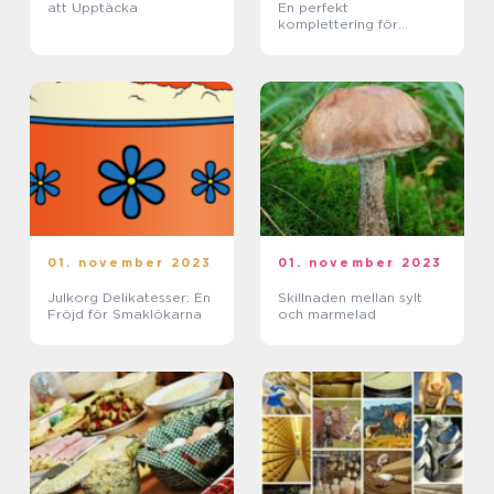
att Upptäcka
En perfekt
komplettering för
ostälskare
01. november 2023
01. november 2023
Julkorg Delikatesser: En
Skillnaden mellan sylt
Fröjd för Smaklökarna
och marmelad