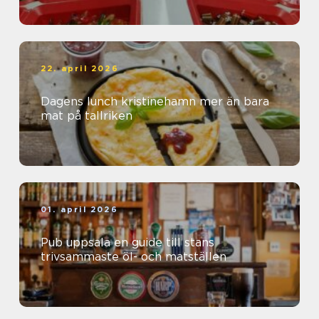
22. april 2026
Dagens lunch kristinehamn mer än bara
mat på tallriken
01. april 2026
Pub uppsala en guide till stans
trivsammaste öl- och matställen