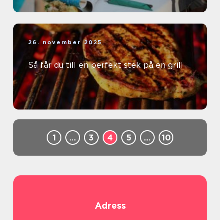
26. november 2025
Så får du till en perfekt stek på en grill
1
…
3
4
5
…
10
Adress