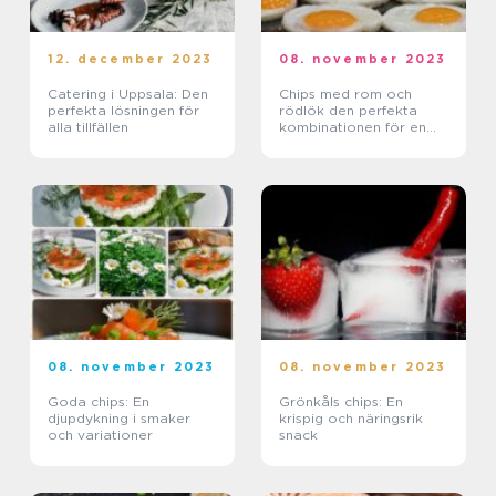
12. december 2023
08. november 2023
Catering i Uppsala: Den
Chips med rom och
perfekta lösningen för
rödlök den perfekta
alla tillfällen
kombinationen för en
festlig och smakrik
tilltugg
08. november 2023
08. november 2023
Goda chips: En
Grönkåls chips: En
djupdykning i smaker
krispig och näringsrik
och variationer
snack