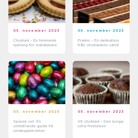
05. november 2023
05. november 2023
Choklad – En himmelsk
Pralins – En delikatess
njutning för matälskare
från chokladens värld
05. november 2023
05. november 2023
Spansk ost: En
Vit choklad – Den lyxiga,
omfattande guide till
söta frestelsen
smakupplevelser